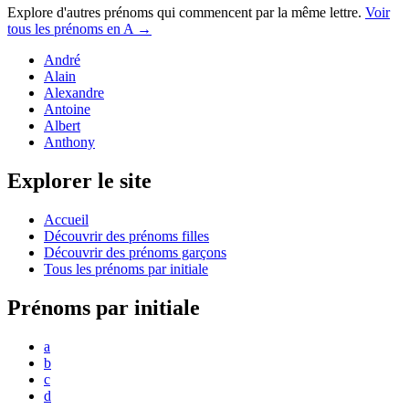
Explore d'autres prénoms qui commencent par la même lettre.
Voir
tous les prénoms en
A
→
André
Alain
Alexandre
Antoine
Albert
Anthony
Explorer le site
Accueil
Découvrir des prénoms filles
Découvrir des prénoms garçons
Tous les prénoms par initiale
Prénoms par initiale
a
b
c
d