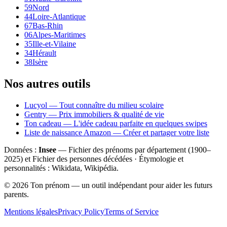
59
Nord
44
Loire-Atlantique
67
Bas-Rhin
06
Alpes-Maritimes
35
Ille-et-Vilaine
34
Hérault
38
Isère
Nos autres outils
Lucyol — Tout connaître du milieu scolaire
Gentry — Prix immobiliers & qualité de vie
Ton cadeau — L'idée cadeau parfaite en quelques swipes
Liste de naissance Amazon — Créer et partager votre liste
Données :
Insee
— Fichier des prénoms par département (1900–
2025
) et Fichier des personnes décédées · Étymologie et
personnalités : Wikidata, Wikipédia.
©
2026
Ton prénom — un outil indépendant pour aider les futurs
parents.
Mentions légales
Privacy Policy
Terms of Service