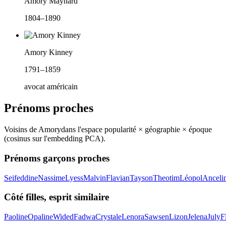
Amory Maynard
1804–1890
Amory Kinney
1791–1859
avocat américain
Prénoms proches
Voisins de
Amory
dans l'espace popularité × géographie × époque
(cosinus sur l'embedding PCA).
Prénoms garçons proches
Seifeddine
Nassime
Lyess
Malvin
Flavian
Tayson
Theotim
Léopol
Anceli
Côté filles, esprit similaire
Paoline
Opaline
Wided
Fadwa
Crystale
Lenora
Sawsen
Lizon
Jelena
July
F