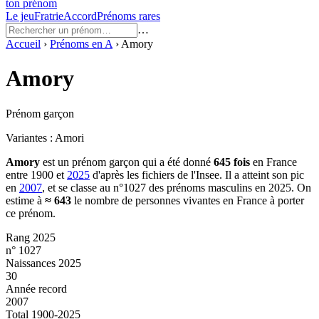
ton prénom
Le jeu
Fratrie
Accord
Prénoms rares
…
Accueil
›
Prénoms en
A
›
Amory
Amory
Prénom garçon
Variantes :
Amori
Amory
est un prénom
garçon
qui a été donné
645
fois
en France
entre
1900
et
2025
d'après les fichiers de l'Insee. Il a atteint son pic
en
2007
, et se classe au n°1027 des prénoms masculins en 2025.
On
estime à
≈
643
le nombre de personnes vivantes en France à porter
ce prénom.
Rang 2025
n° 1027
Naissances 2025
30
Année record
2007
Total 1900-2025