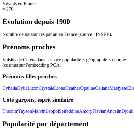
Vivants en France
≈ 270
Évolution depuis
1900
Nombre de naissances par an en France (source : INSEE).
Prénoms proches
Voisins de
Cerena
dans l'espace popularité × géographie × époque
(cosinus sur l'embedding PCA).
Prénoms filles proches
Cybelia
Kylia
Lizon
Crystale
Liona
Heather
Opaline
Celiana
Maelysse
Eli
Côté garçons, esprit similaire
Theotim
Tayson
Malvin
Léopol
Seifeddine
Amory
Flavian
Ancelin
Djouli
Popularité par département