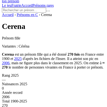
ton prénom
Le jeu
Fratrie
Accord
Prénoms rares
…
Accueil
›
Prénoms en
C
›
Cerena
Cerena
Prénom fille
Variantes :
Céréna
Cerena
est un prénom
fille
qui a été donné
270
fois
en France entre
1900
et
2025
d'après les fichiers de l'Insee. Il a atteint son pic en
2006
, mais ne figure plus dans le classement en 2025.
On estime à
≈
270
le nombre de personnes vivantes en France à porter ce prénom.
Rang 2025
—
Naissances 2025
0
Année record
2006
Total 1900-2025
270