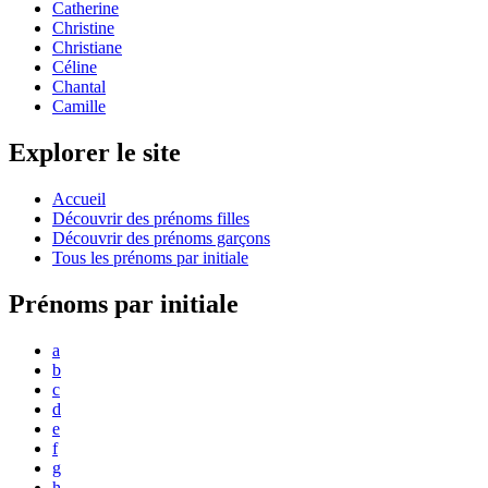
Catherine
Christine
Christiane
Céline
Chantal
Camille
Explorer le site
Accueil
Découvrir des prénoms filles
Découvrir des prénoms garçons
Tous les prénoms par initiale
Prénoms par initiale
a
b
c
d
e
f
g
h