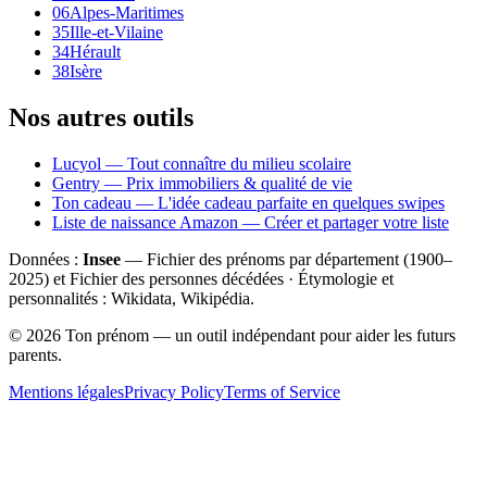
06
Alpes-Maritimes
35
Ille-et-Vilaine
34
Hérault
38
Isère
Nos autres outils
Lucyol — Tout connaître du milieu scolaire
Gentry — Prix immobiliers & qualité de vie
Ton cadeau — L'idée cadeau parfaite en quelques swipes
Liste de naissance Amazon — Créer et partager votre liste
Données :
Insee
— Fichier des prénoms par département (1900–
2025
) et Fichier des personnes décédées · Étymologie et
personnalités : Wikidata, Wikipédia.
©
2026
Ton prénom — un outil indépendant pour aider les futurs
parents.
Mentions légales
Privacy Policy
Terms of Service