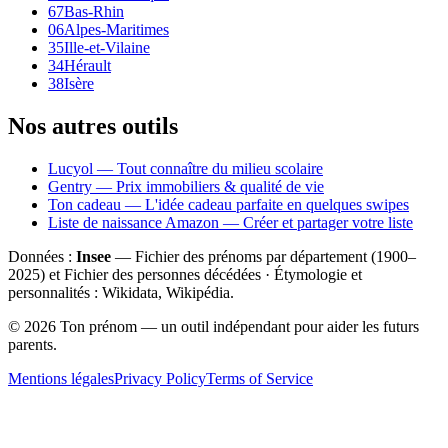
67
Bas-Rhin
06
Alpes-Maritimes
35
Ille-et-Vilaine
34
Hérault
38
Isère
Nos autres outils
Lucyol — Tout connaître du milieu scolaire
Gentry — Prix immobiliers & qualité de vie
Ton cadeau — L'idée cadeau parfaite en quelques swipes
Liste de naissance Amazon — Créer et partager votre liste
Données :
Insee
— Fichier des prénoms par département (1900–
2025
) et Fichier des personnes décédées · Étymologie et
personnalités : Wikidata, Wikipédia.
©
2026
Ton prénom — un outil indépendant pour aider les futurs
parents.
Mentions légales
Privacy Policy
Terms of Service