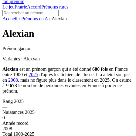
ton prénom
Le jeu
Fratrie
Accord
Prénoms rares
…
Accueil
›
Prénoms en
A
›
Alexian
Alexian
Prénom garçon
Variantes :
Alexyan
Alexian
est un prénom
garçon
qui a été donné
680
fois
en France
entre
1900
et
2025
d'après les fichiers de l'Insee. Il a atteint son pic
en
2008
, mais ne figure plus dans le classement en 2025.
On estime
à
≈
673
le nombre de personnes vivantes en France à porter ce
prénom.
Rang 2025
—
Naissances 2025
0
Année record
2008
Total 1900-2025