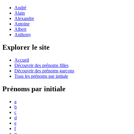
André
Alain
Alexandre
Antoine
Albert
Anthony
Explorer le site
Accueil
Découvrir des prénoms filles
Découvrir des prénoms garçons
Tous les prénoms par initiale
Prénoms par initiale
a
b
c
d
e
f
g