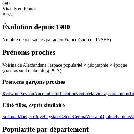
680
Vivants en France
≈ 673
Évolution depuis
1900
Nombre de naissances par an en France (source : INSEE).
Prénoms proches
Voisins de
Alexian
dans l'espace popularité × géographie × époque
(cosinus sur l'embedding PCA).
Prénoms garçons proches
Redwan
Dawson
Ancelin
Celio
Theotim
Kentin
Malvin
Tayson
Damon
Ti
Côté filles, esprit similaire
Sokaina
Maelysse
Joye
Crystale
Célène
Cerena
Wissam
Opaline
Paoline
Zo
Popularité par département