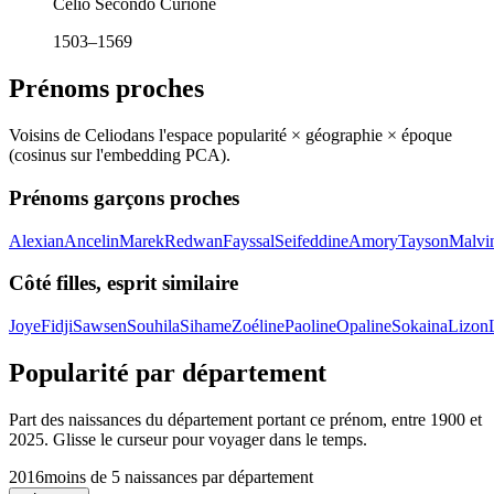
Celio Secondo Curione
1503–1569
Prénoms proches
Voisins de
Celio
dans l'espace popularité × géographie × époque
(cosinus sur l'embedding PCA).
Prénoms garçons proches
Alexian
Ancelin
Marek
Redwan
Fayssal
Seifeddine
Amory
Tayson
Malvi
Côté filles, esprit similaire
Joye
Fidji
Sawsen
Souhila
Sihame
Zoéline
Paoline
Opaline
Sokaina
Lizon
Popularité par département
Part des naissances du département portant ce prénom, entre
1900
et
2025
. Glisse le curseur pour voyager dans le temps.
2016
moins de 5 naissances par département