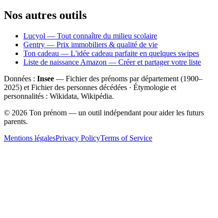
Nos autres outils
Lucyol — Tout connaître du milieu scolaire
Gentry — Prix immobiliers & qualité de vie
Ton cadeau — L'idée cadeau parfaite en quelques swipes
Liste de naissance Amazon — Créer et partager votre liste
Données :
Insee
— Fichier des prénoms par département (1900–
2025
) et Fichier des personnes décédées · Étymologie et
personnalités : Wikidata, Wikipédia.
©
2026
Ton prénom — un outil indépendant pour aider les futurs
parents.
Mentions légales
Privacy Policy
Terms of Service