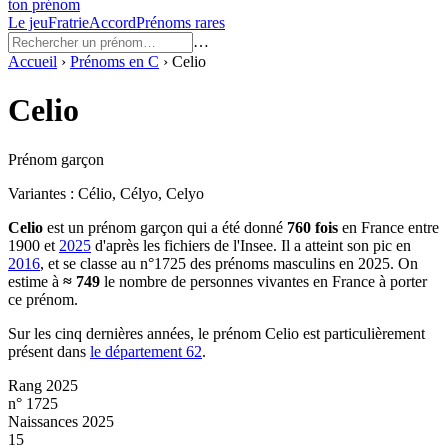
ton prénom
Le jeu
Fratrie
Accord
Prénoms rares
…
Accueil
›
Prénoms en
C
›
Celio
Celio
Prénom garçon
Variantes :
Célio, Célyo, Celyo
Celio
est un prénom
garçon
qui a été donné
760
fois
en France entre
1900
et
2025
d'après les fichiers de l'Insee. Il a atteint son pic en
2016
, et se classe au n°1725 des prénoms masculins en 2025.
On
estime à
≈
749
le nombre de personnes vivantes en France à porter
ce prénom.
Sur les cinq dernières années, le prénom
Celio
est particulièrement
présent dans
le département
62
.
Rang 2025
n° 1725
Naissances 2025
15