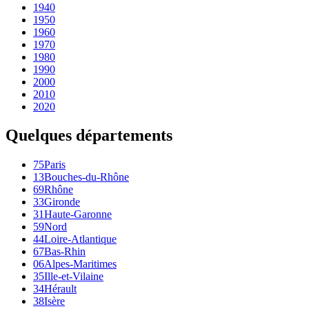
1940
1950
1960
1970
1980
1990
2000
2010
2020
Quelques départements
75
Paris
13
Bouches-du-Rhône
69
Rhône
33
Gironde
31
Haute-Garonne
59
Nord
44
Loire-Atlantique
67
Bas-Rhin
06
Alpes-Maritimes
35
Ille-et-Vilaine
34
Hérault
38
Isère