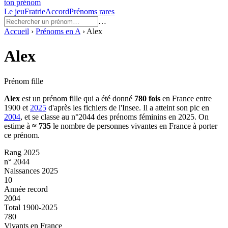
ton prénom
Le jeu
Fratrie
Accord
Prénoms rares
…
Accueil
›
Prénoms en
A
›
Alex
Alex
Prénom fille
Alex
est un prénom
fille
qui a été donné
780
fois
en France entre
1900
et
2025
d'après les fichiers de l'Insee. Il a atteint son pic en
2004
, et se classe au n°2044 des prénoms féminins en 2025.
On
estime à
≈
735
le nombre de personnes vivantes en France à porter
ce prénom.
Rang 2025
n° 2044
Naissances 2025
10
Année record
2004
Total 1900-2025
780
Vivants en France