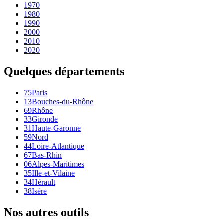
1970
1980
1990
2000
2010
2020
Quelques départements
75
Paris
13
Bouches-du-Rhône
69
Rhône
33
Gironde
31
Haute-Garonne
59
Nord
44
Loire-Atlantique
67
Bas-Rhin
06
Alpes-Maritimes
35
Ille-et-Vilaine
34
Hérault
38
Isère
Nos autres outils