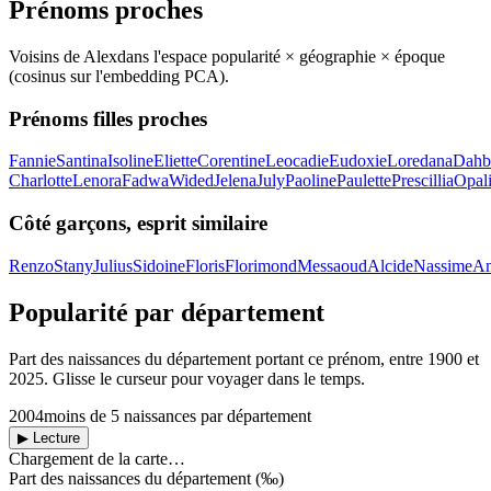
Prénoms proches
Voisins de
Alex
dans l'espace popularité × géographie × époque
(cosinus sur l'embedding PCA).
Prénoms filles proches
Fannie
Santina
Isoline
Eliette
Corentine
Leocadie
Eudoxie
Loredana
Dahb
Charlotte
Lenora
Fadwa
Wided
Jelena
July
Paoline
Paulette
Prescillia
Opal
Côté garçons, esprit similaire
Renzo
Stany
Julius
Sidoine
Floris
Florimond
Messaoud
Alcide
Nassime
A
Popularité par département
Part des naissances du département portant ce prénom, entre
1900
et
2025
. Glisse le curseur pour voyager dans le temps.
2004
moins de 5 naissances par département
▶ Lecture
Chargement de la carte…
Part des naissances du département (‰)