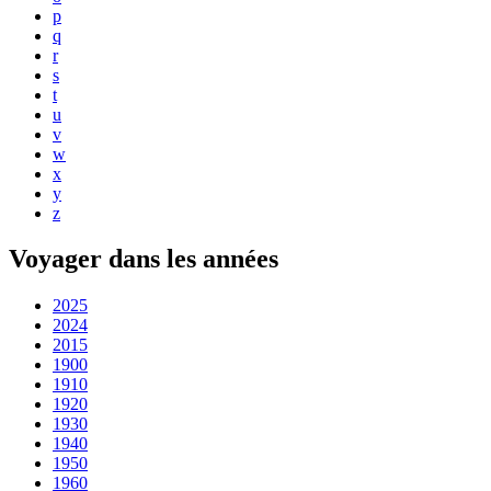
p
q
r
s
t
u
v
w
x
y
z
Voyager dans les années
2025
2024
2015
1900
1910
1920
1930
1940
1950
1960