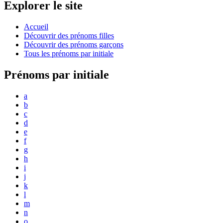
Explorer le site
Accueil
Découvrir des prénoms filles
Découvrir des prénoms garçons
Tous les prénoms par initiale
Prénoms par initiale
a
b
c
d
e
f
g
h
i
j
k
l
m
n
o