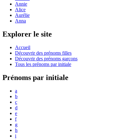
Annie
Alice
Aurélie
Anna
Explorer le site
Accueil
Découvrir des prénoms filles
Découvrir des prénoms garçons
Tous les prénoms par initiale
Prénoms par initiale
a
b
c
d
e
f
g
h
i