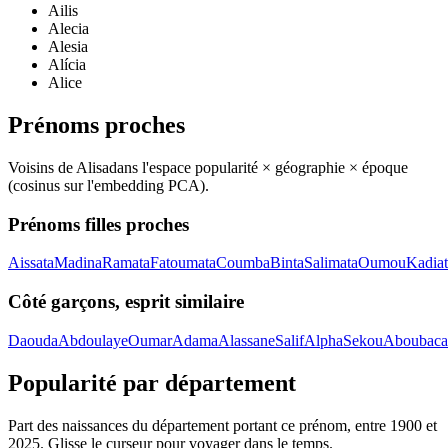
Ailis
Alecia
Alesia
Alícia
Alice
Prénoms proches
Voisins de
Alisa
dans l'espace popularité × géographie × époque
(cosinus sur l'embedding PCA).
Prénoms filles proches
Aissata
Madina
Ramata
Fatoumata
Coumba
Binta
Salimata
Oumou
Kadia
Côté garçons, esprit similaire
Daouda
Abdoulaye
Oumar
Adama
Alassane
Salif
Alpha
Sekou
Aboubaca
Popularité par département
Part des naissances du département portant ce prénom, entre
1900
et
2025
. Glisse le curseur pour voyager dans le temps.