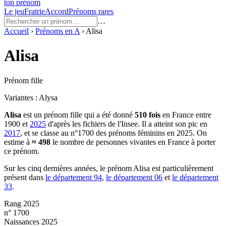
ton prénom
Le jeu
Fratrie
Accord
Prénoms rares
…
Accueil
›
Prénoms en
A
›
Alisa
Alisa
Prénom fille
Variantes :
Alysa
Alisa
est un prénom
fille
qui a été donné
510
fois
en France entre
1900
et
2025
d'après les fichiers de l'Insee. Il a atteint son pic en
2017
, et se classe au n°1700 des prénoms féminins en 2025.
On
estime à
≈
498
le nombre de personnes vivantes en France à porter
ce prénom.
Sur les cinq dernières années, le prénom
Alisa
est particulièrement
présent dans
le département
94
,
le département
06
et
le département
33
.
Rang 2025
n° 1700
Naissances 2025