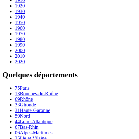
1910
1920
1930
1940
1950
1960
1970
1980
1990
2000
2010
2020
Quelques départements
75
Paris
13
Bouches-du-Rhône
69
Rhône
33
Gironde
31
Haute-Garonne
59
Nord
44
Loire-Atlantique
67
Bas-Rhin
06
Alpes-Maritimes
35
Ille-et-Vilaine