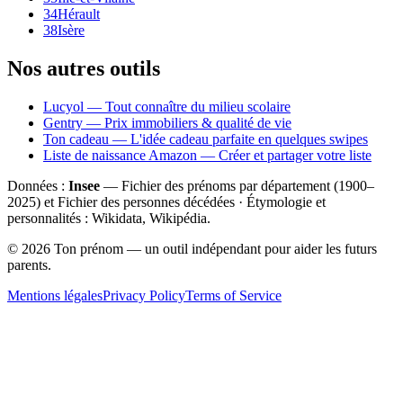
34
Hérault
38
Isère
Nos autres outils
Lucyol — Tout connaître du milieu scolaire
Gentry — Prix immobiliers & qualité de vie
Ton cadeau — L'idée cadeau parfaite en quelques swipes
Liste de naissance Amazon — Créer et partager votre liste
Données :
Insee
— Fichier des prénoms par département (1900–
2025
) et Fichier des personnes décédées · Étymologie et
personnalités : Wikidata, Wikipédia.
©
2026
Ton prénom — un outil indépendant pour aider les futurs
parents.
Mentions légales
Privacy Policy
Terms of Service