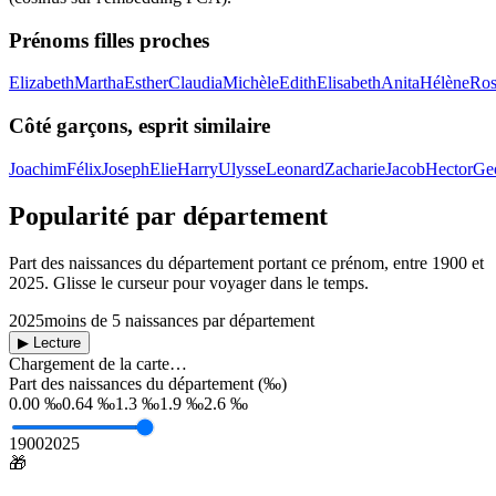
Prénoms filles proches
Elizabeth
Martha
Esther
Claudia
Michèle
Edith
Elisabeth
Anita
Hélène
Ros
Côté garçons, esprit similaire
Joachim
Félix
Joseph
Elie
Harry
Ulysse
Leonard
Zacharie
Jacob
Hector
Ge
Popularité par département
Part des naissances du département portant ce prénom, entre
1900
et
2025
. Glisse le curseur pour voyager dans le temps.
2025
moins de 5 naissances par département
▶ Lecture
Chargement de la carte…
Part des naissances du département (‰)
0.00 ‰
0.64 ‰
1.3 ‰
1.9 ‰
2.6 ‰
1900
2025
🎁