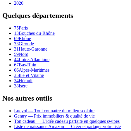
2020
Quelques départements
75
Paris
13
Bouches-du-Rhône
69
Rhône
33
Gironde
31
Haute-Garonne
59
Nord
44
Loire-Atlantique
67
Bas-Rhin
06
Alpes-Maritimes
35
Ille-et-Vilaine
34
Hérault
38
Isère
Nos autres outils
Lucyol — Tout connaître du milieu scolaire
Gentry — Prix immobiliers & qualité de vie
Ton cadeau — L'idée cadeau parfaite en quelques swipes
Liste de naissance Amazon — Créer et partager votre liste