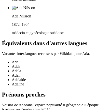
Ada Nilsson
1872–1964
médecin et gynécologue suédoise
Équivalents dans d'autres langues
Variantes inter-langues recensées par Wikidata pour
Ada
.
Ada
Adda
Adala
Adalí
Adelaide
Adaline
Prénoms proches
Voisins de
Ada
dans l'espace popularité × géographie × époque
(cosinus sur l'embedding PCA).