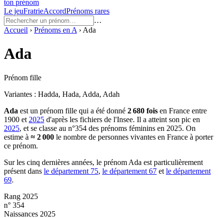
ton prénom
Le jeu
Fratrie
Accord
Prénoms rares
…
Accueil
›
Prénoms en
A
›
Ada
Ada
Prénom fille
Variantes :
Hadda, Hada, Adda, Adah
Ada
est un prénom
fille
qui a été donné
2 680
fois
en France entre
1900
et
2025
d'après les fichiers de l'Insee. Il a atteint son pic en
2025
, et se classe au n°354 des prénoms féminins en 2025.
On
estime à
≈
2 000
le nombre de personnes vivantes en France à porter
ce prénom.
Sur les cinq dernières années, le prénom
Ada
est particulièrement
présent dans
le département
75
,
le département
67
et
le département
69
.
Rang 2025
n° 354
Naissances 2025