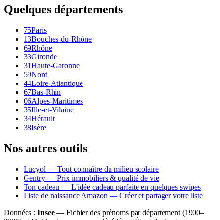
Quelques départements
75
Paris
13
Bouches-du-Rhône
69
Rhône
33
Gironde
31
Haute-Garonne
59
Nord
44
Loire-Atlantique
67
Bas-Rhin
06
Alpes-Maritimes
35
Ille-et-Vilaine
34
Hérault
38
Isère
Nos autres outils
Lucyol — Tout connaître du milieu scolaire
Gentry — Prix immobiliers & qualité de vie
Ton cadeau — L'idée cadeau parfaite en quelques swipes
Liste de naissance Amazon — Créer et partager votre liste
Données :
Insee
— Fichier des prénoms par département (1900–