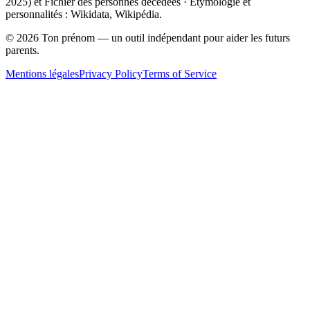
2025
) et Fichier des personnes décédées · Étymologie et
personnalités : Wikidata, Wikipédia.
©
2026
Ton prénom — un outil indépendant pour aider les futurs
parents.
Mentions légales
Privacy Policy
Terms of Service