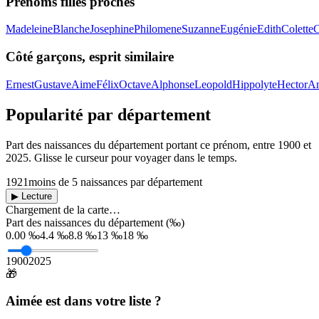
Prénoms filles proches
Madeleine
Blanche
Josephine
Philomene
Suzanne
Eugénie
Edith
Colette
C
Côté garçons, esprit similaire
Ernest
Gustave
Aime
Félix
Octave
Alphonse
Leopold
Hippolyte
Hector
An
Popularité par département
Part des naissances du département portant ce prénom, entre
1900
et
2025
. Glisse le curseur pour voyager dans le temps.
1921
moins de 5 naissances par département
▶ Lecture
Chargement de la carte…
Part des naissances du département (‰)
0.00 ‰
4.4 ‰
8.8 ‰
13 ‰
18 ‰
1900
2025
🎁
Aimée
est dans votre liste ?