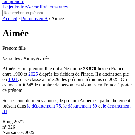
ton prénom
Le jeu
Fratrie
Accord
Prénoms rares
…
Accueil
›
Prénoms en
A
›
Aimée
Aimée
Prénom fille
Variantes :
Aime, Aymée
Aimée
est un prénom
fille
qui a été donné
28 870
fois
en France
entre
1900
et
2025
d'après les fichiers de l'Insee. Il a atteint son pic
en
1921
, et se classe au n°326 des prénoms féminins en 2025.
On
estime à
≈
6 345
le nombre de personnes vivantes en France à porter
ce prénom.
Sur les cinq dernières années, le prénom
Aimée
est particulièrement
présent dans
le département
75
,
le département
59
et
le département
33
.
Rang 2025
n° 326
Naissances 2025