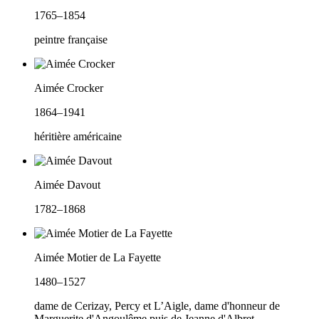
1765–1854
peintre française
Aimée Crocker
1864–1941
héritière américaine
Aimée Davout
1782–1868
Aimée Motier de La Fayette
1480–1527
dame de Cerizay, Percy et L’Aigle, dame d'honneur de
Marguerite d'Angoulême puis de Jeanne d'Albret