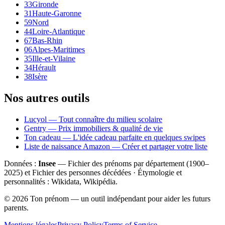
33
Gironde
31
Haute-Garonne
59
Nord
44
Loire-Atlantique
67
Bas-Rhin
06
Alpes-Maritimes
35
Ille-et-Vilaine
34
Hérault
38
Isère
Nos autres outils
Lucyol — Tout connaître du milieu scolaire
Gentry — Prix immobiliers & qualité de vie
Ton cadeau — L'idée cadeau parfaite en quelques swipes
Liste de naissance Amazon — Créer et partager votre liste
Données :
Insee
— Fichier des prénoms par département (1900–
2025
) et Fichier des personnes décédées · Étymologie et
personnalités : Wikidata, Wikipédia.
©
2026
Ton prénom — un outil indépendant pour aider les futurs
parents.
Mentions légales
Privacy Policy
Terms of Service