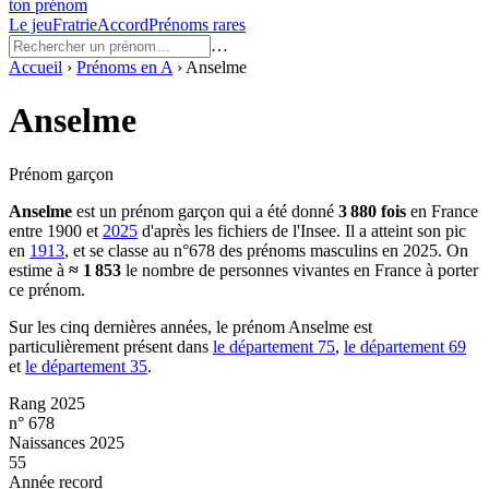
ton prénom
Le jeu
Fratrie
Accord
Prénoms rares
…
Accueil
›
Prénoms en
A
›
Anselme
Anselme
Prénom garçon
Anselme
est un prénom
garçon
qui a été donné
3 880
fois
en France
entre
1900
et
2025
d'après les fichiers de l'Insee. Il a atteint son pic
en
1913
, et se classe au n°678 des prénoms masculins en 2025.
On
estime à
≈
1 853
le nombre de personnes vivantes en France à porter
ce prénom.
Sur les cinq dernières années, le prénom
Anselme
est
particulièrement présent dans
le département
75
,
le département
69
et
le département
35
.
Rang 2025
n° 678
Naissances 2025
55
Année record