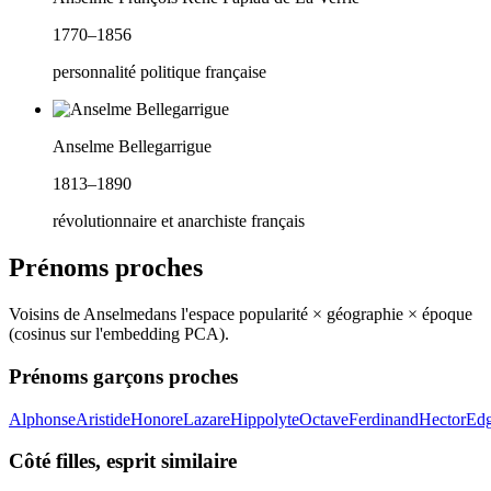
1770–1856
personnalité politique française
Anselme Bellegarrigue
1813–1890
révolutionnaire et anarchiste français
Prénoms proches
Voisins de
Anselme
dans l'espace popularité × géographie × époque
(cosinus sur l'embedding PCA).
Prénoms garçons proches
Alphonse
Aristide
Honore
Lazare
Hippolyte
Octave
Ferdinand
Hector
Edg
Côté filles, esprit similaire