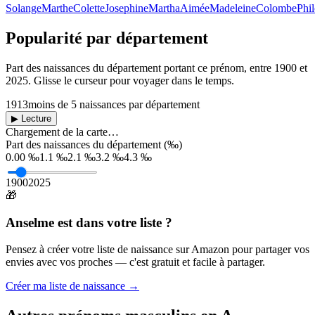
Solange
Marthe
Colette
Josephine
Martha
Aimée
Madeleine
Colombe
Phi
Popularité par département
Part des naissances du département portant ce prénom, entre
1900
et
2025
. Glisse le curseur pour voyager dans le temps.
1913
moins de 5 naissances par département
▶ Lecture
Chargement de la carte…
Part des naissances du département (‰)
0.00 ‰
1.1 ‰
2.1 ‰
3.2 ‰
4.3 ‰
1900
2025
🎁
Anselme
est dans votre liste ?
Pensez à créer votre liste de naissance sur Amazon pour partager vos
envies avec vos proches — c'est gratuit et facile à partager.
Créer ma liste de naissance →