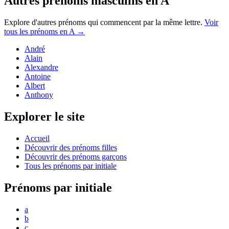
Autres prénoms
masculins
en
A
Explore d'autres prénoms qui commencent par la même lettre.
Voir
tous les prénoms en
A
→
André
Alain
Alexandre
Antoine
Albert
Anthony
Explorer le site
Accueil
Découvrir des prénoms filles
Découvrir des prénoms garçons
Tous les prénoms par initiale
Prénoms par initiale
a
b
c