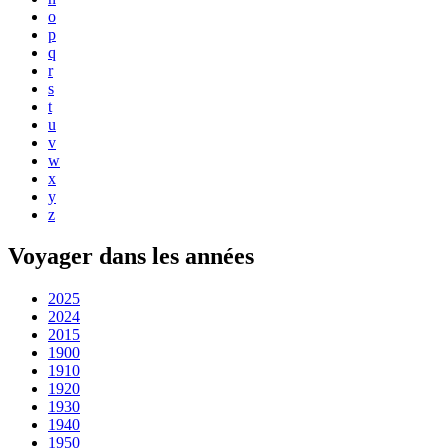
o
p
q
r
s
t
u
v
w
x
y
z
Voyager dans les années
2025
2024
2015
1900
1910
1920
1930
1940
1950