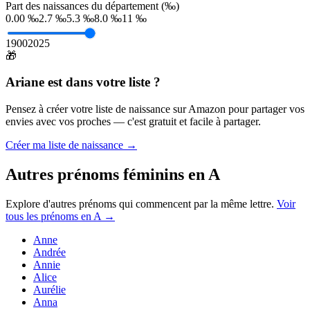
Part des naissances du département (‰)
0.00 ‰
2.7 ‰
5.3 ‰
8.0 ‰
11 ‰
1900
2025
🎁
Ariane
est dans votre liste ?
Pensez à créer votre liste de naissance sur Amazon pour partager vos
envies avec vos proches — c'est gratuit et facile à partager.
Créer ma liste de naissance →
Autres prénoms
féminins
en
A
Explore d'autres prénoms qui commencent par la même lettre.
Voir
tous les prénoms en
A
→
Anne
Andrée
Annie
Alice
Aurélie
Anna