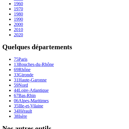
1960
1970
1980
1990
2000
2010
2020
Quelques départements
75
Paris
13
Bouches-du-Rhône
69
Rhône
33
Gironde
31
Haute-Garonne
59
Nord
44
Loire-Atlantique
67
Bas-Rhin
06
Alpes-Maritimes
35
Ille-et-Vilaine
34
Hérault
38
Isère
Nos autres outils