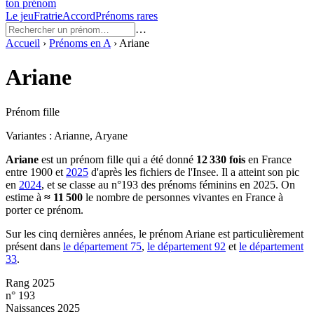
ton prénom
Le jeu
Fratrie
Accord
Prénoms rares
…
Accueil
›
Prénoms en
A
›
Ariane
Ariane
Prénom fille
Variantes :
Arianne, Aryane
Ariane
est un prénom
fille
qui a été donné
12 330
fois
en France
entre
1900
et
2025
d'après les fichiers de l'Insee. Il a atteint son pic
en
2024
, et se classe au n°193 des prénoms féminins en 2025.
On
estime à
≈
11 500
le nombre de personnes vivantes en France à
porter ce prénom.
Sur les cinq dernières années, le prénom
Ariane
est particulièrement
présent dans
le département
75
,
le département
92
et
le département
33
.
Rang 2025
n° 193
Naissances 2025