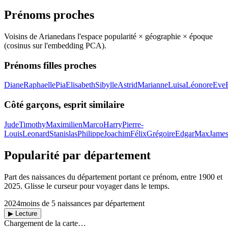
Prénoms proches
Voisins de
Ariane
dans l'espace popularité × géographie × époque
(cosinus sur l'embedding PCA).
Prénoms filles proches
Diane
Raphaelle
Pia
Elisabeth
Sibylle
Astrid
Marianne
Luisa
Léonore
Eve
Côté garçons, esprit similaire
Jude
Timothy
Maximilien
Marco
Harry
Pierre-
Louis
Leonard
Stanislas
Philippe
Joachim
Félix
Grégoire
Edgar
Max
Jame
Popularité par département
Part des naissances du département portant ce prénom, entre
1900
et
2025
. Glisse le curseur pour voyager dans le temps.
2024
moins de 5 naissances par département
▶ Lecture
Chargement de la carte…