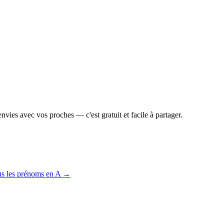
vies avec vos proches — c'est gratuit et facile à partager.
us les prénoms en
A
→