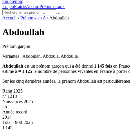
ton prénom
Le jeu
Fratrie
Accord
Prénoms rares
…
Accueil
›
Prénoms en
A
›
Abdoullah
Abdoullah
Prénom garçon
Variantes :
Abdoulah, Abdoula, Abdoulla
Abdoullah
est un prénom
garçon
qui a été donné
1 145
fois
en France
estime à
≈
1 125
le nombre de personnes vivantes en France à porter 
Sur les cinq dernières années, le prénom
Abdoullah
est particulièreme
Rang 2025
n° 1218
Naissances 2025
25
Année record
2014
Total 1900-2025
1 145