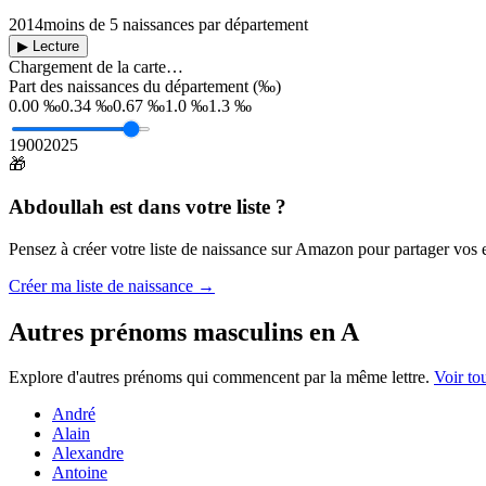
2014
moins de 5 naissances par département
▶ Lecture
Chargement de la carte…
Part des naissances du département (‰)
0.00 ‰
0.34 ‰
0.67 ‰
1.0 ‰
1.3 ‰
1900
2025
🎁
Abdoullah
est dans votre liste ?
Pensez à créer votre liste de naissance sur Amazon pour partager vos en
Créer ma liste de naissance →
Autres prénoms
masculins
en
A
Explore d'autres prénoms qui commencent par la même lettre.
Voir to
André
Alain
Alexandre
Antoine