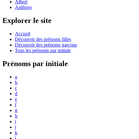
Albert
Anthony
Explorer le site
Accueil
Découvrir des prénoms filles
Découvrir des prénoms garçons
Tous les prénoms par initiale
Prénoms par initiale
a
b
c
d
e
f
g
h
i
j
k
l