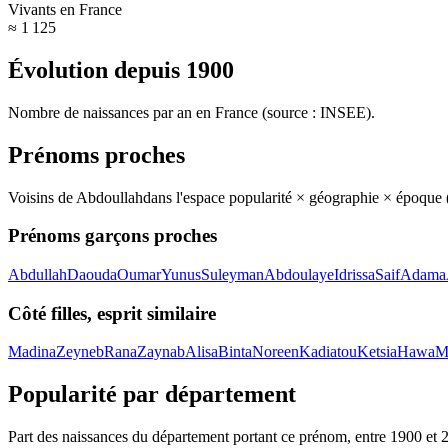
Vivants en France
≈ 1 125
Évolution depuis
1900
Nombre de naissances par an en France (source : INSEE).
Prénoms proches
Voisins de
Abdoullah
dans l'espace popularité × géographie × époque
Prénoms garçons proches
Abdullah
Daouda
Oumar
Yunus
Suleyman
Abdoulaye
Idrissa
Saif
Adama
Côté filles, esprit similaire
Madina
Zeyneb
Rana
Zaynab
Alisa
Binta
Noreen
Kadiatou
Ketsia
Hawa
M
Popularité par département
Part des naissances du département portant ce prénom, entre
1900
et