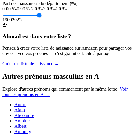
Part des naissances du département (‰)
0.00 ‰
0.99 ‰
2.0 ‰
3.0 ‰
4.0 ‰
1900
2025
🎁
Ahmad
est dans votre liste ?
Pensez à créer votre liste de naissance sur Amazon pour partager vos
envies avec vos proches — c'est gratuit et facile à partager.
Créer ma liste de naissance →
Autres prénoms
masculins
en
A
Explore d'autres prénoms qui commencent par la même lettre.
Voir
tous les prénoms en
A
→
André
Alain
Alexandre
Antoine
Albert
Anthony