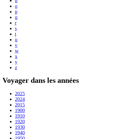
n
o
p
q
r
s
t
u
v
w
x
y
z
Voyager dans les années
2025
2024
2015
1900
1910
1920
1930
1940
1950