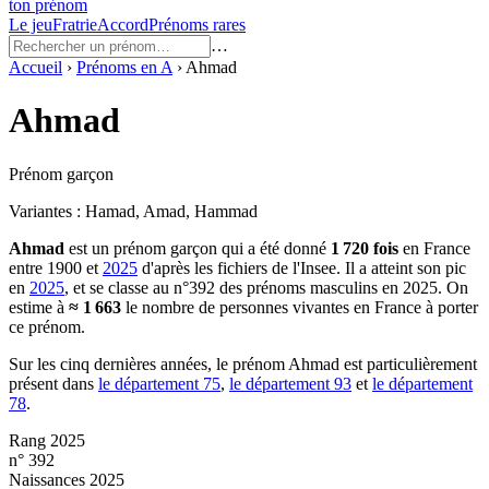
ton prénom
Le jeu
Fratrie
Accord
Prénoms rares
…
Accueil
›
Prénoms en
A
›
Ahmad
Ahmad
Prénom garçon
Variantes :
Hamad, Amad, Hammad
Ahmad
est un prénom
garçon
qui a été donné
1 720
fois
en France
entre
1900
et
2025
d'après les fichiers de l'Insee. Il a atteint son pic
en
2025
, et se classe au n°392 des prénoms masculins en 2025.
On
estime à
≈
1 663
le nombre de personnes vivantes en France à porter
ce prénom.
Sur les cinq dernières années, le prénom
Ahmad
est particulièrement
présent dans
le département
75
,
le département
93
et
le département
78
.
Rang 2025
n° 392
Naissances 2025