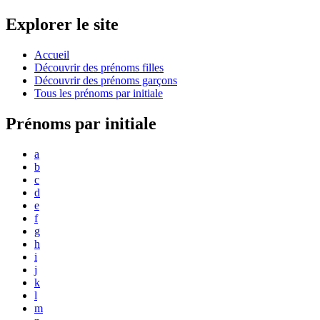
Explorer le site
Accueil
Découvrir des prénoms filles
Découvrir des prénoms garçons
Tous les prénoms par initiale
Prénoms par initiale
a
b
c
d
e
f
g
h
i
j
k
l
m