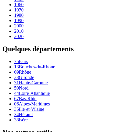
1960
1970
1980
1990
2000
2010
2020
Quelques départements
75
Paris
13
Bouches-du-Rhône
69
Rhône
33
Gironde
31
Haute-Garonne
59
Nord
44
Loire-Atlantique
67
Bas-Rhin
06
Alpes-Maritimes
35
Ille-et-Vilaine
34
Hérault
38
Isère