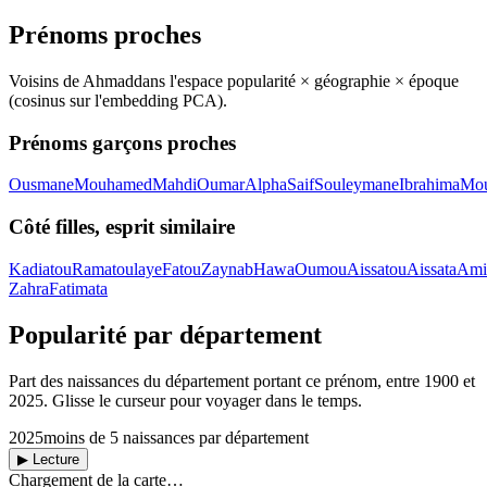
Prénoms proches
Voisins de
Ahmad
dans l'espace popularité × géographie × époque
(cosinus sur l'embedding PCA).
Prénoms garçons proches
Ousmane
Mouhamed
Mahdi
Oumar
Alpha
Saif
Souleymane
Ibrahima
Mo
Côté filles, esprit similaire
Kadiatou
Ramatoulaye
Fatou
Zaynab
Hawa
Oumou
Aissatou
Aissata
Ami
Zahra
Fatimata
Popularité par département
Part des naissances du département portant ce prénom, entre
1900
et
2025
. Glisse le curseur pour voyager dans le temps.
2025
moins de 5 naissances par département
▶ Lecture
Chargement de la carte…