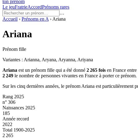
ton prénom
Le jeu
Fratrie
Accord
Prénoms rares
…
Accueil
›
Prénoms en
A
›
Ariana
Ariana
Prénom fille
Variantes :
Arianna, Aryana, Aryanna, Ariyana
Ariana
est un prénom
fille
qui a été donné
2 265
fois
en France entre
2 249
le nombre de personnes vivantes en France à porter ce prénom.
Sur les cinq dernières années, le prénom
Ariana
est particulièrement p
Rang 2025
n° 306
Naissances 2025
185
Année record
2022
Total 1900-2025
2 265