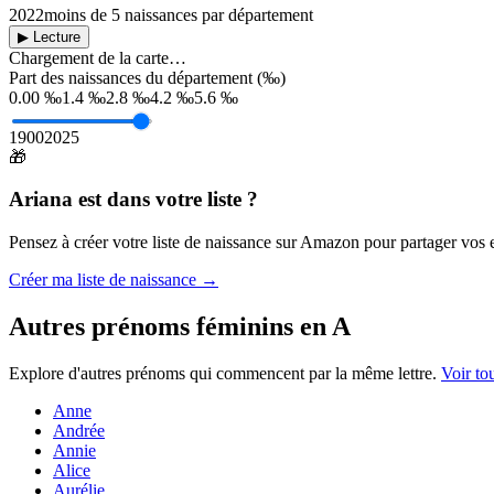
2022
moins de 5 naissances par département
▶ Lecture
Chargement de la carte…
Part des naissances du département (‰)
0.00 ‰
1.4 ‰
2.8 ‰
4.2 ‰
5.6 ‰
1900
2025
🎁
Ariana
est dans votre liste ?
Pensez à créer votre liste de naissance sur Amazon pour partager vos en
Créer ma liste de naissance →
Autres prénoms
féminins
en
A
Explore d'autres prénoms qui commencent par la même lettre.
Voir to
Anne
Andrée
Annie
Alice
Aurélie