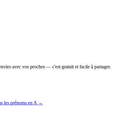
vies avec vos proches — c'est gratuit et facile à partager.
us les prénoms en
A
→