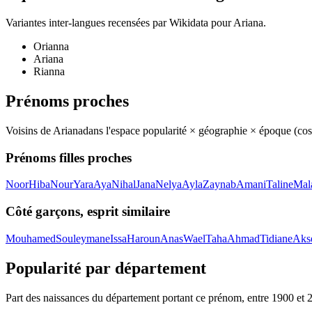
Variantes inter-langues recensées par Wikidata pour
Ariana
.
Orianna
Ariana
Rianna
Prénoms proches
Voisins de
Ariana
dans l'espace popularité × géographie × époque (co
Prénoms filles proches
Noor
Hiba
Nour
Yara
Aya
Nihal
Jana
Nelya
Ayla
Zaynab
Amani
Taline
Mal
Côté garçons, esprit similaire
Mouhamed
Souleymane
Issa
Haroun
Anas
Wael
Taha
Ahmad
Tidiane
Aks
Popularité par département
Part des naissances du département portant ce prénom, entre
1900
et