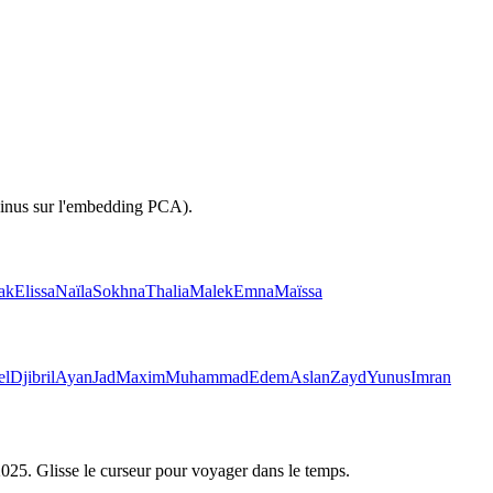
sinus sur l'embedding PCA).
ak
Elissa
Naïla
Sokhna
Thalia
Malek
Emna
Maïssa
el
Djibril
Ayan
Jad
Maxim
Muhammad
Edem
Aslan
Zayd
Yunus
Imran
2025
. Glisse le curseur pour voyager dans le temps.