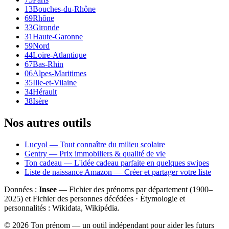
13
Bouches-du-Rhône
69
Rhône
33
Gironde
31
Haute-Garonne
59
Nord
44
Loire-Atlantique
67
Bas-Rhin
06
Alpes-Maritimes
35
Ille-et-Vilaine
34
Hérault
38
Isère
Nos autres outils
Lucyol — Tout connaître du milieu scolaire
Gentry — Prix immobiliers & qualité de vie
Ton cadeau — L'idée cadeau parfaite en quelques swipes
Liste de naissance Amazon — Créer et partager votre liste
Données :
Insee
— Fichier des prénoms par département (1900–
2025
) et Fichier des personnes décédées · Étymologie et
personnalités : Wikidata, Wikipédia.
©
2026
Ton prénom — un outil indépendant pour aider les futurs