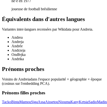
né·e en 1977
joueuse de football brésilienne
Équivalents dans d'autres langues
Variantes inter-langues recensées par Wikidata pour
Andreia
.
Andrea
Andreja
Andrée
Andrzeja
Ondřejka
Andrika
Prénoms proches
Voisins de
Andreia
dans l'espace popularité × géographie × époque
(cosinus sur l'embedding PCA).
Prénoms filles proches
Tacko
Binta
Mamou
Siga
Assa
Aissetou
Niouma
Kany
Ketsia
Sadio
Madin