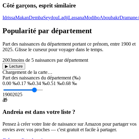
Côté garçons, esprit similaire
Idrissa
Makan
Demba
Seydou
Ladji
Lassana
Modibo
Aboubakr
Dramane
Popularité par département
Part des naissances du département portant ce prénom, entre
1900
et
2025
. Glisse le curseur pour voyager dans le temps.
2003
moins de 5 naissances par département
▶ Lecture
Chargement de la carte…
Part des naissances du département (‰)
0.00 ‰
0.17 ‰
0.34 ‰
0.51 ‰
0.68 ‰
1900
2025
🎁
Andreia
est dans votre liste ?
Pensez à créer votre liste de naissance sur Amazon pour partager vos
envies avec vos proches — c'est gratuit et facile à partager.