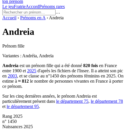
ton prénom
Le jeu
Fratrie
Accord
Prénoms rares
…
Accueil
›
Prénoms en
A
›
Andreia
Andreia
Prénom fille
Variantes :
Andréia, Andreïa
Andreia
est un prénom
fille
qui a été donné
820
fois
en France
entre
1900
et
2025
d'après les fichiers de l'Insee. Il a atteint son pic
en
2003
, et se classe au n°1450 des prénoms féminins en 2025.
On
estime à
≈
812
le nombre de personnes vivantes en France à porter
ce prénom.
Sur les cinq dernières années, le prénom
Andreia
est
particulièrement présent dans
le département
75
,
le département
78
et
le département
95
.
Rang 2025
n° 1450
Naissances 2025