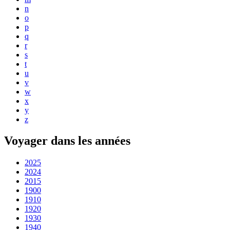
n
o
p
q
r
s
t
u
v
w
x
y
z
Voyager dans les années
2025
2024
2015
1900
1910
1920
1930
1940