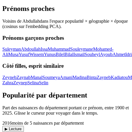
Prénoms proches
Voisins de
Abdullah
dans l'espace popularité × géographie × époque
(cosinus sur l'embedding PCA).
Prénoms garçons proches
Suleyman
Abdoullah
Issa
Muhammad
Souleymane
Mohamed-
Ali
Musa
Yusuf
Wissem
Yunus
Bilel
Bilal
Ismail
Souheyl
Ayoub
Ahmet
Idr
Côté filles, esprit similaire
Zeyneb
Zaynab
Manal
Soumeya
Amani
Madina
Binta
Zayneb
Kadiatou
M
Zahra
Zeynep
Selina
Selin
Popularité par département
Part des naissances du département portant ce prénom, entre
1900
et
2025
. Glisse le curseur pour voyager dans le temps.
2016
moins de 5 naissances par département
▶ Lecture