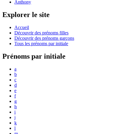
Anthony
Explorer le site
Accueil
Découvrir des prénoms filles
Découvrir des prénoms garçons
Tous les prénoms par initiale
Prénoms par initiale
a
b
c
d
e
f
g
h
i
j
k
l
m