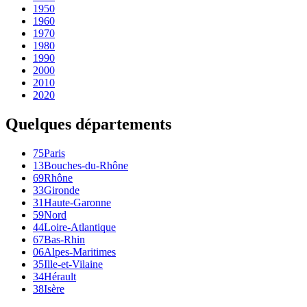
1950
1960
1970
1980
1990
2000
2010
2020
Quelques départements
75
Paris
13
Bouches-du-Rhône
69
Rhône
33
Gironde
31
Haute-Garonne
59
Nord
44
Loire-Atlantique
67
Bas-Rhin
06
Alpes-Maritimes
35
Ille-et-Vilaine
34
Hérault
38
Isère