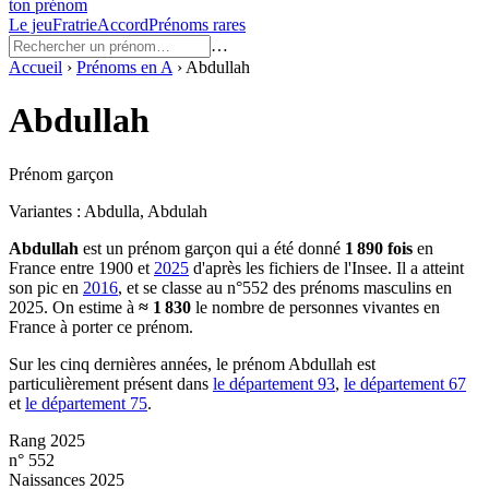
ton prénom
Le jeu
Fratrie
Accord
Prénoms rares
…
Accueil
›
Prénoms en
A
›
Abdullah
Abdullah
Prénom garçon
Variantes :
Abdulla, Abdulah
Abdullah
est un prénom
garçon
qui a été donné
1 890
fois
en
France entre
1900
et
2025
d'après les fichiers de l'Insee. Il a atteint
son pic en
2016
, et se classe au n°552 des prénoms masculins en
2025.
On estime à
≈
1 830
le nombre de personnes vivantes en
France à porter ce prénom.
Sur les cinq dernières années, le prénom
Abdullah
est
particulièrement présent dans
le département
93
,
le département
67
et
le département
75
.
Rang 2025
n° 552
Naissances 2025