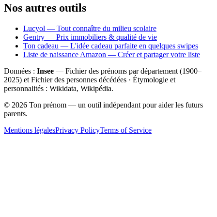
Nos autres outils
Lucyol — Tout connaître du milieu scolaire
Gentry — Prix immobiliers & qualité de vie
Ton cadeau — L'idée cadeau parfaite en quelques swipes
Liste de naissance Amazon — Créer et partager votre liste
Données :
Insee
— Fichier des prénoms par département (1900–
2025
) et Fichier des personnes décédées · Étymologie et
personnalités : Wikidata, Wikipédia.
©
2026
Ton prénom — un outil indépendant pour aider les futurs
parents.
Mentions légales
Privacy Policy
Terms of Service