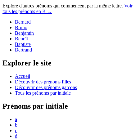
Explore d'autres prénoms qui commencent par la même lettre.
Voir
tous les prénoms en
B
→
Bernard
Bruno
Benjamin
Benoît
Baptiste
Bertrand
Explorer le site
Accueil
Découvrir des prénoms filles
Découvrir des prénoms garçons
Tous les prénoms par initiale
Prénoms par initiale
a
b
c
d