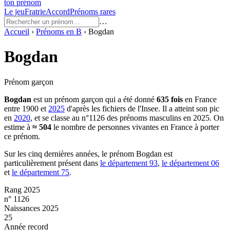
ton prénom
Le jeu
Fratrie
Accord
Prénoms rares
…
Accueil
›
Prénoms en
B
›
Bogdan
Bogdan
Prénom garçon
Bogdan
est un prénom
garçon
qui a été donné
635
fois
en France
entre
1900
et
2025
d'après les fichiers de l'Insee. Il a atteint son pic
en
2020
, et se classe au n°1126 des prénoms masculins en 2025.
On
estime à
≈
504
le nombre de personnes vivantes en France à porter
ce prénom.
Sur les cinq dernières années, le prénom
Bogdan
est
particulièrement présent dans
le département
93
,
le département
06
et
le département
75
.
Rang 2025
n° 1126
Naissances 2025
25
Année record