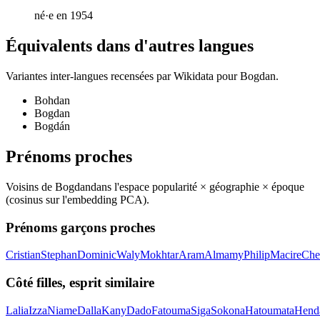
né·e en 1954
Équivalents dans d'autres langues
Variantes inter-langues recensées par Wikidata pour
Bogdan
.
Bohdan
Bogdan
Bogdán
Prénoms proches
Voisins de
Bogdan
dans l'espace popularité × géographie × époque
(cosinus sur l'embedding PCA).
Prénoms garçons proches
Cristian
Stephan
Dominic
Waly
Mokhtar
Aram
Almamy
Philip
Macire
Che
Côté filles, esprit similaire
Lalia
Izza
Niame
Dalla
Kany
Dado
Fatouma
Siga
Sokona
Hatoumata
Hend