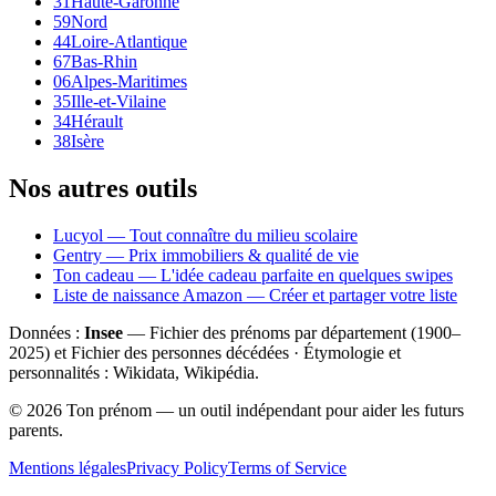
31
Haute-Garonne
59
Nord
44
Loire-Atlantique
67
Bas-Rhin
06
Alpes-Maritimes
35
Ille-et-Vilaine
34
Hérault
38
Isère
Nos autres outils
Lucyol — Tout connaître du milieu scolaire
Gentry — Prix immobiliers & qualité de vie
Ton cadeau — L'idée cadeau parfaite en quelques swipes
Liste de naissance Amazon — Créer et partager votre liste
Données :
Insee
— Fichier des prénoms par département (1900–
2025
) et Fichier des personnes décédées · Étymologie et
personnalités : Wikidata, Wikipédia.
©
2026
Ton prénom — un outil indépendant pour aider les futurs
parents.
Mentions légales
Privacy Policy
Terms of Service