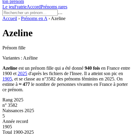
ton prénom
Le jeu
Fratrie
Accord
Prénoms rares
…
Accueil
›
Prénoms en
A
›
Azeline
Azeline
Prénom fille
Variantes :
Azéline
Azeline
est un prénom
fille
qui a été donné
940
fois
en France entre
1900
et
2025
d'après les fichiers de l'Insee. Il a atteint son pic en
1905
, et se classe au n°3582 des prénoms féminins en 2025.
On
estime à
≈
477
le nombre de personnes vivantes en France à porter
ce prénom.
Rang 2025
n° 3582
Naissances 2025
5
Année record
1905
Total 1900-2025