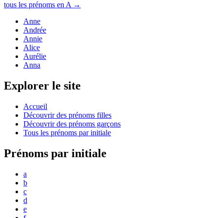
tous les prénoms en
A
→
Anne
Andrée
Annie
Alice
Aurélie
Anna
Explorer le site
Accueil
Découvrir des prénoms filles
Découvrir des prénoms garçons
Tous les prénoms par initiale
Prénoms par initiale
a
b
c
d
e
f