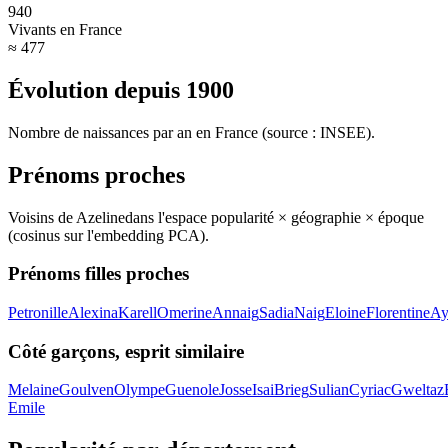
940
Vivants en France
≈ 477
Évolution depuis
1900
Nombre de naissances par an en France (source : INSEE).
Prénoms proches
Voisins de
Azeline
dans l'espace popularité × géographie × époque
(cosinus sur l'embedding PCA).
Prénoms filles proches
Petronille
Alexina
Karell
Omerine
Annaig
Sadia
Naig
Eloine
Florentine
Ay
Côté garçons, esprit similaire
Melaine
Goulven
Olympe
Guenole
Josse
Isai
Brieg
Sulian
Cyriac
Gweltaz
Emile