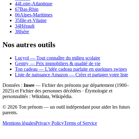
44
Loire-Atlantique
67
Bas-Rhin
06
Alpes-Maritimes
35
Ille-et-Vilaine
34
Hérault
38
Isère
Nos autres outils
Lucyol — Tout connaître du milieu scolaire
Gentry — Prix immobiliers & qualité de vie
Ton cadeau — L'idée cadeau parfaite en quelques swipes
Liste de naissance Amazon — Créer et partager votre liste
Données :
Insee
— Fichier des prénoms par département (1900–
2025
) et Fichier des personnes décédées · Étymologie et
personnalités : Wikidata, Wikipédia.
©
2026
Ton prénom — un outil indépendant pour aider les futurs
parents.
Mentions légales
Privacy Policy
Terms of Service