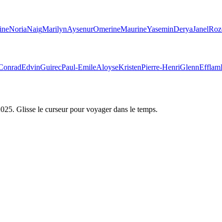
ine
Noria
Naig
Marilyn
Aysenur
Omerine
Maurine
Yasemin
Derya
Janel
Roz
Conrad
Edvin
Guirec
Paul-Emile
Aloyse
Kristen
Pierre-Henri
Glenn
Efflam
2025
. Glisse le curseur pour voyager dans le temps.