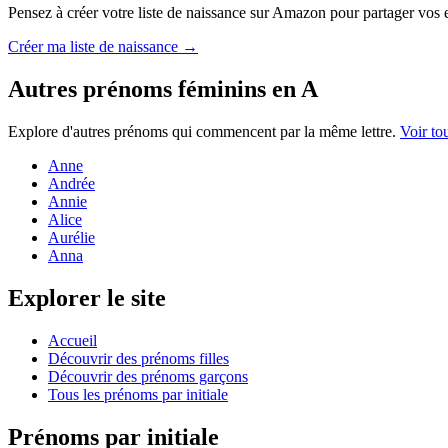
Pensez à créer votre liste de naissance sur Amazon pour partager vos en
Créer ma liste de naissance →
Autres prénoms
féminins
en
A
Explore d'autres prénoms qui commencent par la même lettre.
Voir to
Anne
Andrée
Annie
Alice
Aurélie
Anna
Explorer le site
Accueil
Découvrir des prénoms filles
Découvrir des prénoms garçons
Tous les prénoms par initiale
Prénoms par initiale