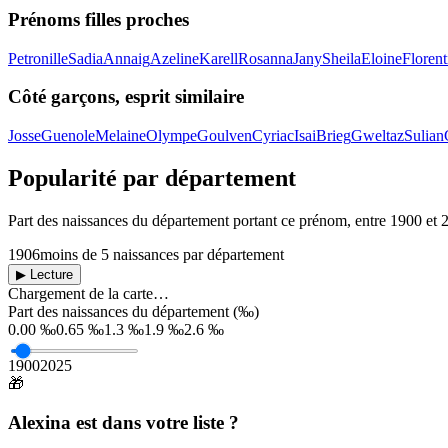
Prénoms filles proches
Petronille
Sadia
Annaig
Azeline
Karell
Rosanna
Jany
Sheila
Eloine
Florent
Côté garçons, esprit similaire
Josse
Guenole
Melaine
Olympe
Goulven
Cyriac
Isai
Brieg
Gweltaz
Sulian
Popularité par département
Part des naissances du département portant ce prénom, entre
1900
et
1906
moins de 5 naissances par département
▶ Lecture
Chargement de la carte…
Part des naissances du département (‰)
0.00 ‰
0.65 ‰
1.3 ‰
1.9 ‰
2.6 ‰
1900
2025
🎁
Alexina
est dans votre liste ?