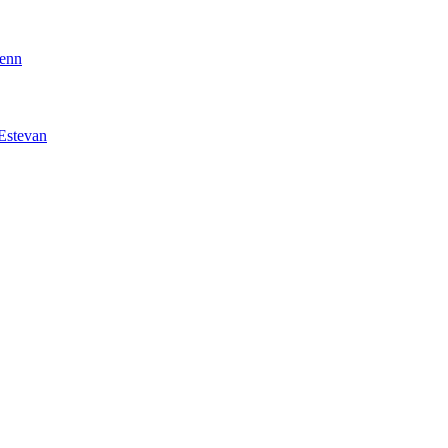
enn
Estevan