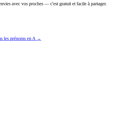
vies avec vos proches — c'est gratuit et facile à partager.
us les prénoms en
A
→