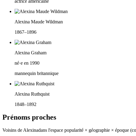
actrice américaine
Alexina Maude Wildman
1867–1896
Alexina Graham
né·e en 1990
mannequin britannique
Alexina Ruthquist
1848–1892
Prénoms proches
Voisins de
Alexina
dans l'espace popularité × géographie × époque (c