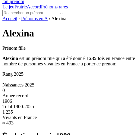
ton prénom
Le jeu
Fratrie
Accord
Prénoms rares
…
Accueil
›
Prénoms en
A
›
Alexina
Alexina
Prénom fille
Alexina
est un prénom
fille
qui a été donné
1 235
fois
en France entre
nombre de personnes vivantes en France à porter ce prénom.
Rang 2025
—
Naissances 2025
0
Année record
1906
Total 1900-2025
1 235
Vivants en France
≈ 493