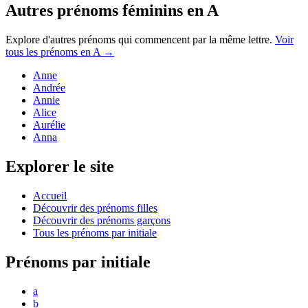
Autres prénoms
féminins
en
A
Explore d'autres prénoms qui commencent par la même lettre.
Voir
tous les prénoms en
A
→
Anne
Andrée
Annie
Alice
Aurélie
Anna
Explorer le site
Accueil
Découvrir des prénoms filles
Découvrir des prénoms garçons
Tous les prénoms par initiale
Prénoms par initiale
a
b