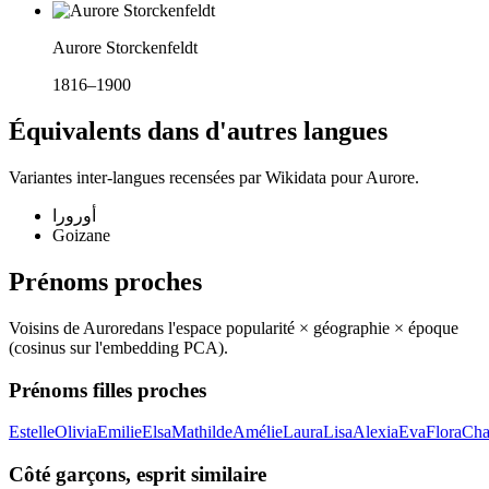
Aurore Storckenfeldt
1816–1900
Équivalents dans d'autres langues
Variantes inter-langues recensées par Wikidata pour
Aurore
.
أورورا
Goizane
Prénoms proches
Voisins de
Aurore
dans l'espace popularité × géographie × époque
(cosinus sur l'embedding PCA).
Prénoms filles proches
Estelle
Olivia
Emilie
Elsa
Mathilde
Amélie
Laura
Lisa
Alexia
Eva
Flora
Cha
Côté garçons, esprit similaire