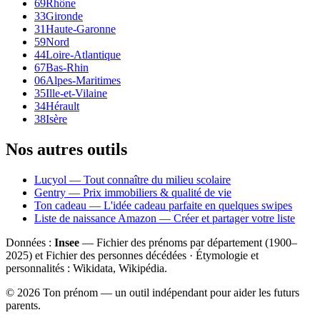
69
Rhône
33
Gironde
31
Haute-Garonne
59
Nord
44
Loire-Atlantique
67
Bas-Rhin
06
Alpes-Maritimes
35
Ille-et-Vilaine
34
Hérault
38
Isère
Nos autres outils
Lucyol — Tout connaître du milieu scolaire
Gentry — Prix immobiliers & qualité de vie
Ton cadeau — L'idée cadeau parfaite en quelques swipes
Liste de naissance Amazon — Créer et partager votre liste
Données :
Insee
— Fichier des prénoms par département (1900–
2025
) et Fichier des personnes décédées · Étymologie et
personnalités : Wikidata, Wikipédia.
©
2026
Ton prénom — un outil indépendant pour aider les futurs
parents.