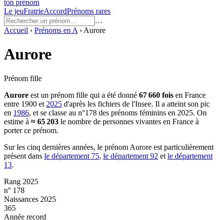
ton prénom
Le jeu
Fratrie
Accord
Prénoms rares
…
Accueil
›
Prénoms en
A
›
Aurore
Aurore
Prénom fille
Aurore
est un prénom
fille
qui a été donné
67 660
fois
en France
entre
1900
et
2025
d'après les fichiers de l'Insee. Il a atteint son pic
en
1986
, et se classe au n°178 des prénoms féminins en 2025.
On
estime à
≈
65 203
le nombre de personnes vivantes en France à
porter ce prénom.
Sur les cinq dernières années, le prénom
Aurore
est particulièrement
présent dans
le département
75
,
le département
92
et
le département
13
.
Rang 2025
n° 178
Naissances 2025
365
Année record