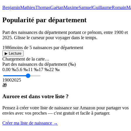
Benjamin
Mathieu
Thomas
Gaëtan
Maxime
Samuel
Guillaume
Romain
Ma
Popularité par département
Part des naissances du département portant ce prénom, entre
1900
et
2025
. Glisse le curseur pour voyager dans le temps.
1986
moins de 5 naissances par département
▶ Lecture
Chargement de la carte…
Part des naissances du département (‰)
0.00 ‰
5.6 ‰
11 ‰
17 ‰
22 ‰
1900
2025
🎁
Aurore
est dans votre liste ?
Pensez à créer votre liste de naissance sur Amazon pour partager vos
envies avec vos proches — c'est gratuit et facile à partager.
Créer ma liste de naissance →