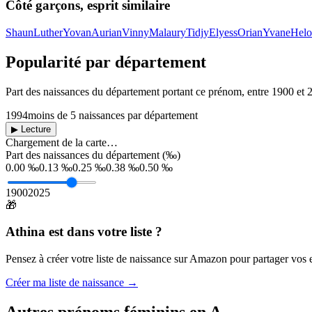
Côté garçons, esprit similaire
Shaun
Luther
Yovan
Aurian
Vinny
Malaury
Tidjy
Elyess
Orian
Yvane
Helo
Popularité par département
Part des naissances du département portant ce prénom, entre
1900
et
1994
moins de 5 naissances par département
▶ Lecture
Chargement de la carte…
Part des naissances du département (‰)
0.00 ‰
0.13 ‰
0.25 ‰
0.38 ‰
0.50 ‰
1900
2025
🎁
Athina
est dans votre liste ?
Pensez à créer votre liste de naissance sur Amazon pour partager vos en
Créer ma liste de naissance →
Autres prénoms
féminins
en
A