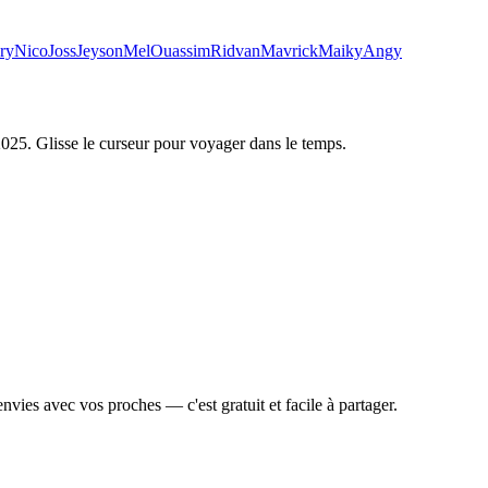
ry
Nico
Joss
Jeyson
Mel
Ouassim
Ridvan
Mavrick
Maiky
Angy
2025
. Glisse le curseur pour voyager dans le temps.
vies avec vos proches — c'est gratuit et facile à partager.