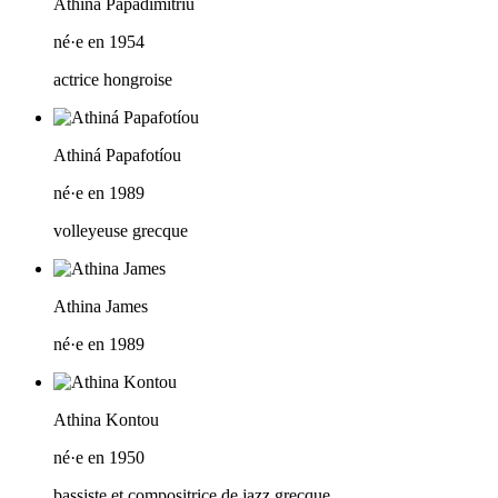
Athina Papadimitriu
né·e en 1954
actrice hongroise
Athiná Papafotíou
né·e en 1989
volleyeuse grecque
Athina James
né·e en 1989
Athina Kontou
né·e en 1950
bassiste et compositrice de jazz grecque