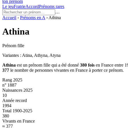
ton prénom
Le jeu
Fratrie
Accord
Prénoms rares
…
Accueil
›
Prénoms en
A
›
Athina
Athina
Prénom fille
Variantes :
Atina, Athyna, Atyna
Athina
est un prénom
fille
qui a été donné
380
fois
en France entre
1
377
le nombre de personnes vivantes en France à porter ce prénom.
Rang 2025
n° 1887
Naissances 2025
10
Année record
1994
Total 1900-2025
380
Vivants en France
≈ 377