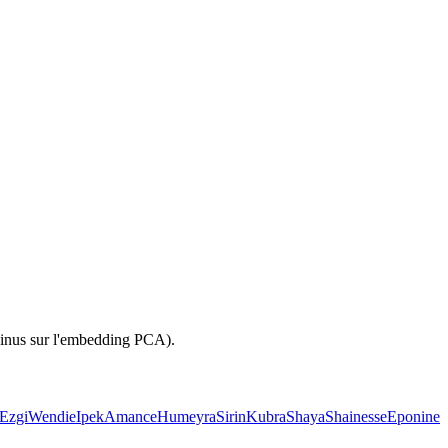
sinus sur l'embedding PCA).
Ezgi
Wendie
Ipek
Amance
Humeyra
Sirin
Kubra
Shaya
Shainesse
Eponine