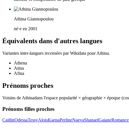
Athina Giannopoulou
né·e en 2001
Équivalents dans d'autres langues
Variantes inter-langues recensées par Wikidata pour
Athina
.
Athena
Atina
Afina
Prénoms proches
Voisins de
Athina
dans l'espace popularité × géographie × époque (co
Prénoms filles proches
Caitlin
Odessa
Tessy
Alois
Kaena
Perline
Naeva
Shanael
Gaiane
Romance