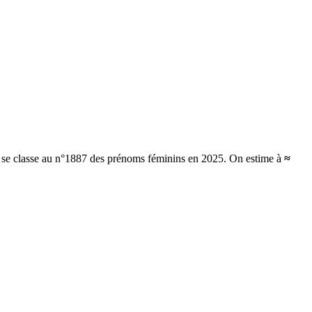
t se classe au n°1887 des prénoms féminins en 2025.
On estime à
≈