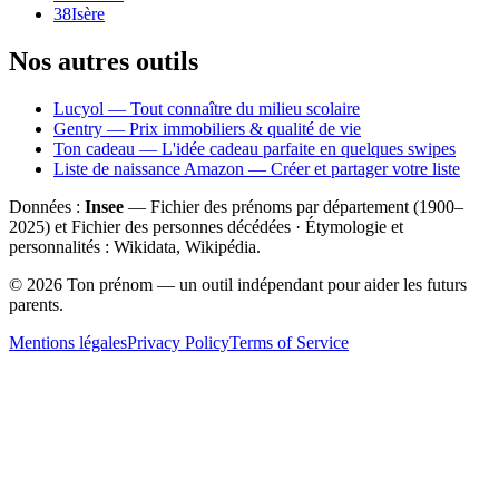
38
Isère
Nos autres outils
Lucyol — Tout connaître du milieu scolaire
Gentry — Prix immobiliers & qualité de vie
Ton cadeau — L'idée cadeau parfaite en quelques swipes
Liste de naissance Amazon — Créer et partager votre liste
Données :
Insee
— Fichier des prénoms par département (1900–
2025
) et Fichier des personnes décédées · Étymologie et
personnalités : Wikidata, Wikipédia.
©
2026
Ton prénom — un outil indépendant pour aider les futurs
parents.
Mentions légales
Privacy Policy
Terms of Service