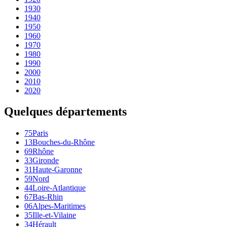
1930
1940
1950
1960
1970
1980
1990
2000
2010
2020
Quelques départements
75
Paris
13
Bouches-du-Rhône
69
Rhône
33
Gironde
31
Haute-Garonne
59
Nord
44
Loire-Atlantique
67
Bas-Rhin
06
Alpes-Maritimes
35
Ille-et-Vilaine
34
Hérault