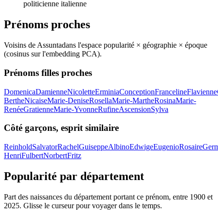
politicienne italienne
Prénoms proches
Voisins de
Assunta
dans l'espace popularité × géographie × époque
(cosinus sur l'embedding PCA).
Prénoms filles proches
Domenica
Damienne
Nicolette
Erminia
Conception
Franceline
Flavienne
Berthe
Nicaise
Marie-Denise
Rosella
Marie-Marthe
Rosina
Marie-
Renée
Gratienne
Marie-Yvonne
Rufine
Ascension
Sylva
Côté garçons, esprit similaire
Reinhold
Salvator
Rachel
Guiseppe
Albino
Edwige
Eugenio
Rosaire
Germ
Henri
Fulbert
Norbert
Fritz
Popularité par département
Part des naissances du département portant ce prénom, entre
1900
et
2025
. Glisse le curseur pour voyager dans le temps.