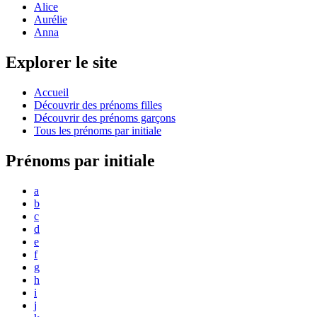
Alice
Aurélie
Anna
Explorer le site
Accueil
Découvrir des prénoms filles
Découvrir des prénoms garçons
Tous les prénoms par initiale
Prénoms par initiale
a
b
c
d
e
f
g
h
i
j