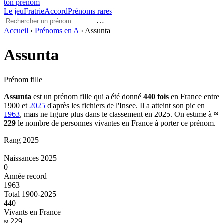
ton prénom
Le jeu
Fratrie
Accord
Prénoms rares
…
Accueil
›
Prénoms en
A
›
Assunta
Assunta
Prénom fille
Assunta
est un prénom
fille
qui a été donné
440
fois
en France entre
1900
et
2025
d'après les fichiers de l'Insee. Il a atteint son pic en
1963
, mais ne figure plus dans le classement en 2025.
On estime à
≈
229
le nombre de personnes vivantes en France à porter ce prénom.
Rang 2025
—
Naissances 2025
0
Année record
1963
Total 1900-2025
440
Vivants en France
≈ 229