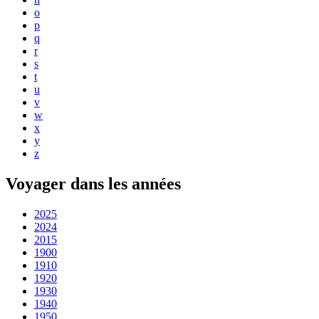
o
p
q
r
s
t
u
v
w
x
y
z
Voyager dans les années
2025
2024
2015
1900
1910
1920
1930
1940
1950