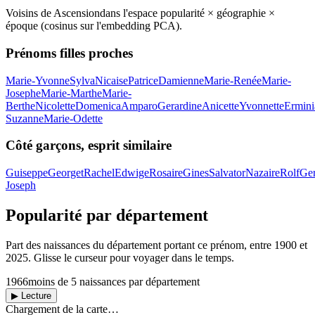
Voisins de
Ascension
dans l'espace popularité × géographie ×
époque (cosinus sur l'embedding PCA).
Prénoms filles proches
Marie-Yvonne
Sylva
Nicaise
Patrice
Damienne
Marie-Renée
Marie-
Josephe
Marie-Marthe
Marie-
Berthe
Nicolette
Domenica
Amparo
Gerardine
Anicette
Yvonnette
Ermini
Suzanne
Marie-Odette
Côté garçons, esprit similaire
Guiseppe
Georget
Rachel
Edwige
Rosaire
Gines
Salvator
Nazaire
Rolf
Ge
Joseph
Popularité par département
Part des naissances du département portant ce prénom, entre
1900
et
2025
. Glisse le curseur pour voyager dans le temps.
1966
moins de 5 naissances par département
▶ Lecture
Chargement de la carte…