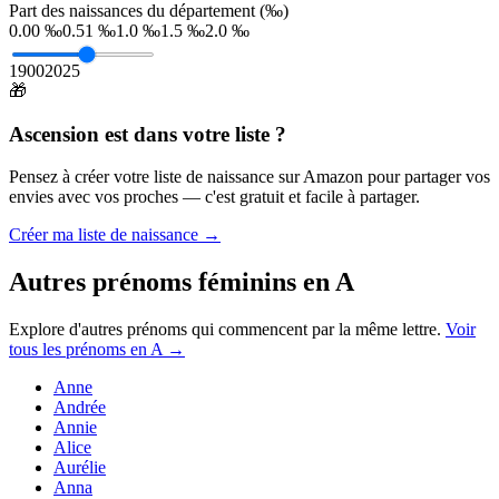
Part des naissances du département (‰)
0.00 ‰
0.51 ‰
1.0 ‰
1.5 ‰
2.0 ‰
1900
2025
🎁
Ascension
est dans votre liste ?
Pensez à créer votre liste de naissance sur Amazon pour partager vos
envies avec vos proches — c'est gratuit et facile à partager.
Créer ma liste de naissance →
Autres prénoms
féminins
en
A
Explore d'autres prénoms qui commencent par la même lettre.
Voir
tous les prénoms en
A
→
Anne
Andrée
Annie
Alice
Aurélie
Anna