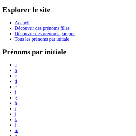
Explorer le site
Accueil
Découvrir des prénoms filles
Découvrir des prénoms garçons
Tous les prénoms par initiale
Prénoms par initiale
a
b
c
d
e
f
g
h
i
j
k
l
m
n