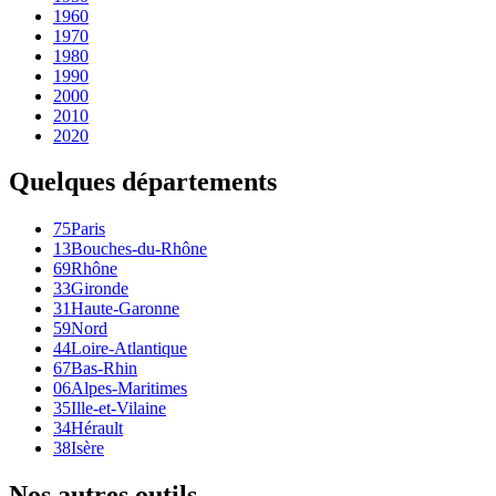
1960
1970
1980
1990
2000
2010
2020
Quelques départements
75
Paris
13
Bouches-du-Rhône
69
Rhône
33
Gironde
31
Haute-Garonne
59
Nord
44
Loire-Atlantique
67
Bas-Rhin
06
Alpes-Maritimes
35
Ille-et-Vilaine
34
Hérault
38
Isère
Nos autres outils