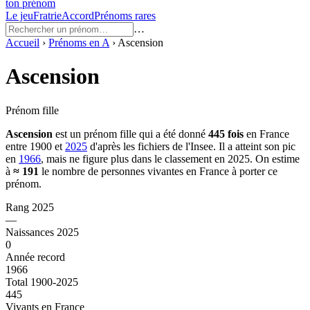
ton prénom
Le jeu
Fratrie
Accord
Prénoms rares
…
Accueil
›
Prénoms en
A
›
Ascension
Ascension
Prénom fille
Ascension
est un prénom
fille
qui a été donné
445
fois
en France
entre
1900
et
2025
d'après les fichiers de l'Insee. Il a atteint son pic
en
1966
, mais ne figure plus dans le classement en 2025.
On estime
à
≈
191
le nombre de personnes vivantes en France à porter ce
prénom.
Rang 2025
—
Naissances 2025
0
Année record
1966
Total 1900-2025
445
Vivants en France