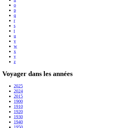
o
p
q
r
s
t
u
v
w
x
y
z
Voyager dans les années
2025
2024
2015
1900
1910
1920
1930
1940
1950