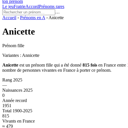
ton prénom
Le jeu
Fratrie
Accord
Prénoms rares
…
Accueil
›
Prénoms en
A
›
Anicette
Anicette
Prénom fille
Variantes :
Annicette
Anicette
est un prénom
fille
qui a été donné
815
fois
en France entre
nombre de personnes vivantes en France à porter ce prénom.
Rang 2025
—
Naissances 2025
0
Année record
1951
Total 1900-2025
815
Vivants en France
≈ 479