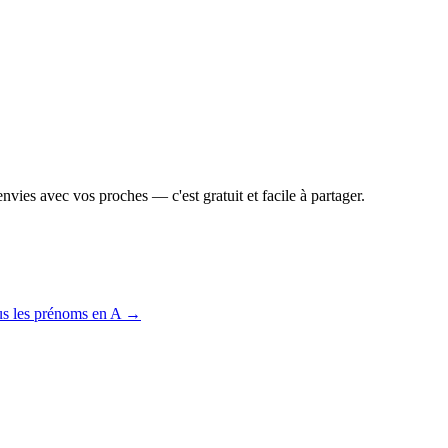
vies avec vos proches — c'est gratuit et facile à partager.
us les prénoms en
A
→