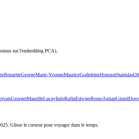
cosinus sur l'embedding PCA).
tte
Brunette
George
Marie-Yvonne
Maurice
Godeleine
Honorat
Stanislas
Oli
ervais
Georget
Maurille
Lucay
Italo
Rufin
Edwige
Remo
Agnan
Girard
Doro
2025
. Glisse le curseur pour voyager dans le temps.