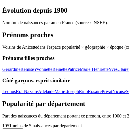
Évolution depuis
1900
Nombre de naissances par an en France (source : INSEE).
Prénoms proches
Voisins de
Anicette
dans l'espace popularité × géographie × époque (
Prénoms filles proches
Gerardine
Remise
Yvonnette
Reinette
Patrice
Marie-Henriette
Yves
Claire
Côté garçons, esprit similaire
Leonus
Rolf
Nazaire
Adelaide
Marie-Joseph
Rino
Rosaire
Privat
Nicaise
S
Popularité par département
Part des naissances du département portant ce prénom, entre
1900
et
1951
moins de 5 naissances par département