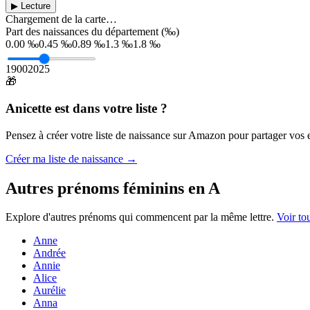
▶ Lecture
Chargement de la carte…
Part des naissances du département (‰)
0.00 ‰
0.45 ‰
0.89 ‰
1.3 ‰
1.8 ‰
1900
2025
🎁
Anicette
est dans votre liste ?
Pensez à créer votre liste de naissance sur Amazon pour partager vos en
Créer ma liste de naissance →
Autres prénoms
féminins
en
A
Explore d'autres prénoms qui commencent par la même lettre.
Voir to
Anne
Andrée
Annie
Alice
Aurélie
Anna