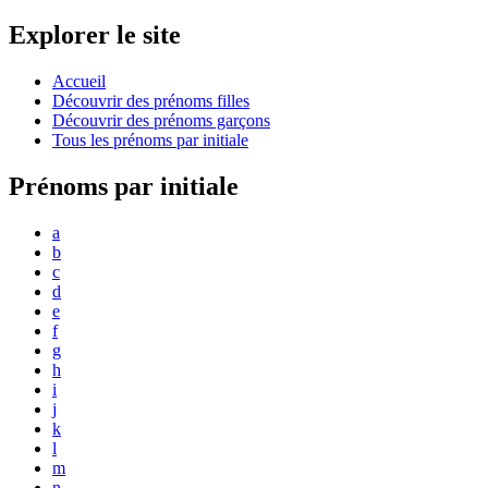
Explorer le site
Accueil
Découvrir des prénoms filles
Découvrir des prénoms garçons
Tous les prénoms par initiale
Prénoms par initiale
a
b
c
d
e
f
g
h
i
j
k
l
m
n