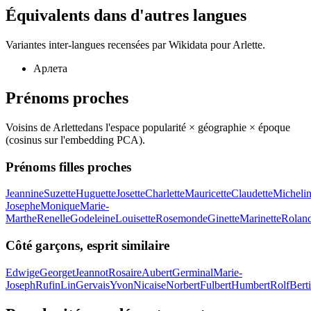
Équivalents dans d'autres langues
Variantes inter-langues recensées par Wikidata pour
Arlette
.
Арлета
Prénoms proches
Voisins de
Arlette
dans l'espace popularité × géographie × époque
(cosinus sur l'embedding PCA).
Prénoms filles proches
Jeannine
Suzette
Huguette
Josette
Charlette
Mauricette
Claudette
Micheli
Josephe
Monique
Marie-
Marthe
Renelle
Godeleine
Louisette
Rosemonde
Ginette
Marinette
Rolan
Côté garçons, esprit similaire
Edwige
Georget
Jeannot
Rosaire
Aubert
Germinal
Marie-
Joseph
Rufin
Lin
Gervais
Yvon
Nicaise
Norbert
Fulbert
Humbert
Rolf
Bert