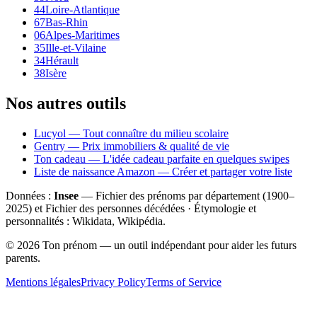
44
Loire-Atlantique
67
Bas-Rhin
06
Alpes-Maritimes
35
Ille-et-Vilaine
34
Hérault
38
Isère
Nos autres outils
Lucyol — Tout connaître du milieu scolaire
Gentry — Prix immobiliers & qualité de vie
Ton cadeau — L'idée cadeau parfaite en quelques swipes
Liste de naissance Amazon — Créer et partager votre liste
Données :
Insee
— Fichier des prénoms par département (1900–
2025
) et Fichier des personnes décédées · Étymologie et
personnalités : Wikidata, Wikipédia.
©
2026
Ton prénom — un outil indépendant pour aider les futurs
parents.
Mentions légales
Privacy Policy
Terms of Service