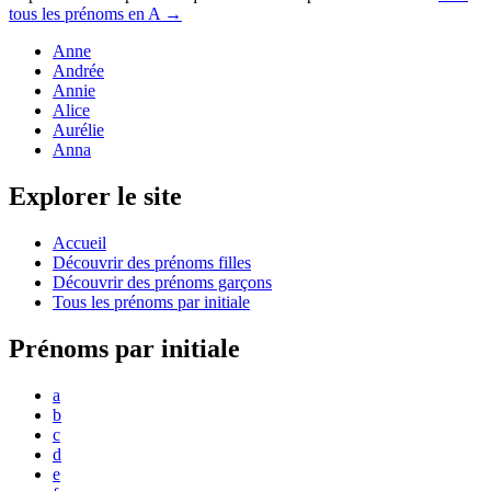
tous les prénoms en
A
→
Anne
Andrée
Annie
Alice
Aurélie
Anna
Explorer le site
Accueil
Découvrir des prénoms filles
Découvrir des prénoms garçons
Tous les prénoms par initiale
Prénoms par initiale
a
b
c
d
e