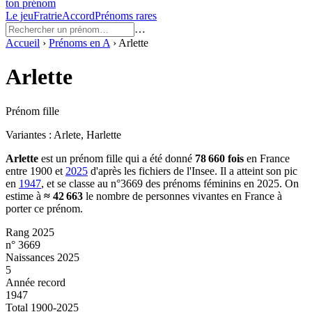
ton prénom
Le jeu
Fratrie
Accord
Prénoms rares
…
Accueil
›
Prénoms en
A
›
Arlette
Arlette
Prénom fille
Variantes :
Arlete, Harlette
Arlette
est un prénom
fille
qui a été donné
78 660
fois
en France
entre
1900
et
2025
d'après les fichiers de l'Insee. Il a atteint son pic
en
1947
, et se classe au n°3669 des prénoms féminins en 2025.
On
estime à
≈
42 663
le nombre de personnes vivantes en France à
porter ce prénom.
Rang 2025
n° 3669
Naissances 2025
5
Année record
1947
Total 1900-2025