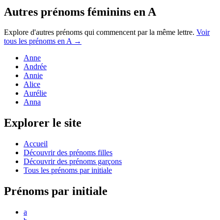
Autres prénoms
féminins
en
A
Explore d'autres prénoms qui commencent par la même lettre.
Voir
tous les prénoms en
A
→
Anne
Andrée
Annie
Alice
Aurélie
Anna
Explorer le site
Accueil
Découvrir des prénoms filles
Découvrir des prénoms garçons
Tous les prénoms par initiale
Prénoms par initiale
a