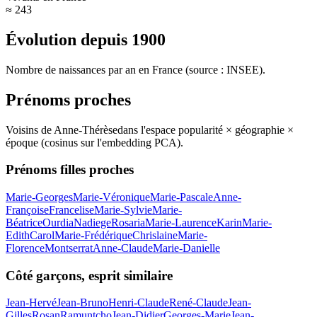
≈ 243
Évolution depuis
1900
Nombre de naissances par an en France (source : INSEE).
Prénoms proches
Voisins de
Anne-Thérèse
dans l'espace popularité × géographie ×
époque (cosinus sur l'embedding PCA).
Prénoms filles proches
Marie-Georges
Marie-Véronique
Marie-Pascale
Anne-
Françoise
Francelise
Marie-Sylvie
Marie-
Béatrice
Ourdia
Nadiege
Rosaria
Marie-Laurence
Karin
Marie-
Edith
Carol
Marie-Frédérique
Chrislaine
Marie-
Florence
Montserrat
Anne-Claude
Marie-Danielle
Côté garçons, esprit similaire
Jean-Hervé
Jean-Bruno
Henri-Claude
René-Claude
Jean-
Gilles
Rosan
Ramuntcho
Jean-Didier
Georges-Marie
Jean-