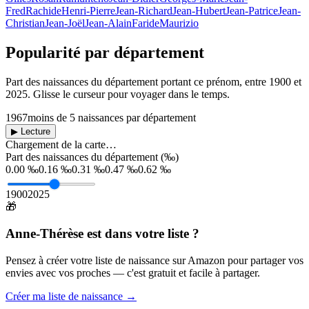
Fred
Rachide
Henri-Pierre
Jean-Richard
Jean-Hubert
Jean-Patrice
Jean-
Christian
Jean-Joël
Jean-Alain
Faride
Maurizio
Popularité par département
Part des naissances du département portant ce prénom, entre
1900
et
2025
. Glisse le curseur pour voyager dans le temps.
1967
moins de 5 naissances par département
▶ Lecture
Chargement de la carte…
Part des naissances du département (‰)
0.00 ‰
0.16 ‰
0.31 ‰
0.47 ‰
0.62 ‰
1900
2025
🎁
Anne-Thérèse
est dans votre liste ?
Pensez à créer votre liste de naissance sur Amazon pour partager vos
envies avec vos proches — c'est gratuit et facile à partager.
Créer ma liste de naissance →