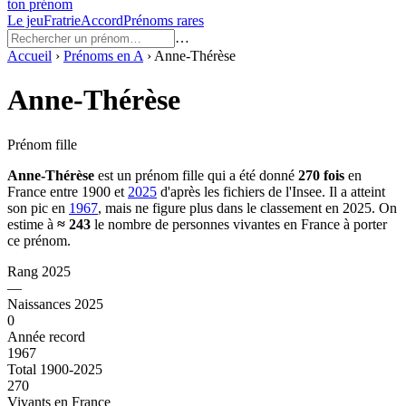
ton prénom
Le jeu
Fratrie
Accord
Prénoms rares
…
Accueil
›
Prénoms en
A
›
Anne-Thérèse
Anne-Thérèse
Prénom fille
Anne-Thérèse
est un prénom
fille
qui a été donné
270
fois
en
France entre
1900
et
2025
d'après les fichiers de l'Insee. Il a atteint
son pic en
1967
, mais ne figure plus dans le classement en 2025.
On
estime à
≈
243
le nombre de personnes vivantes en France à porter
ce prénom.
Rang 2025
—
Naissances 2025
0
Année record
1967
Total 1900-2025
270
Vivants en France