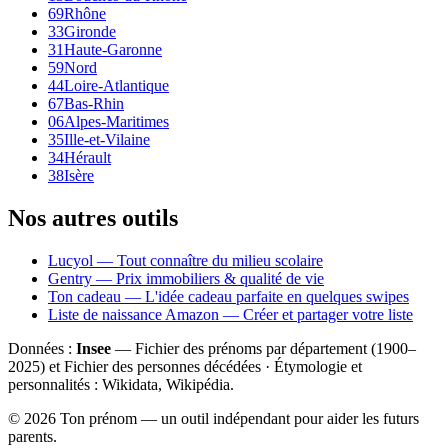
69
Rhône
33
Gironde
31
Haute-Garonne
59
Nord
44
Loire-Atlantique
67
Bas-Rhin
06
Alpes-Maritimes
35
Ille-et-Vilaine
34
Hérault
38
Isère
Nos autres outils
Lucyol — Tout connaître du milieu scolaire
Gentry — Prix immobiliers & qualité de vie
Ton cadeau — L'idée cadeau parfaite en quelques swipes
Liste de naissance Amazon — Créer et partager votre liste
Données :
Insee
— Fichier des prénoms par département (1900–
2025
) et Fichier des personnes décédées · Étymologie et
personnalités : Wikidata, Wikipédia.
©
2026
Ton prénom — un outil indépendant pour aider les futurs
parents.