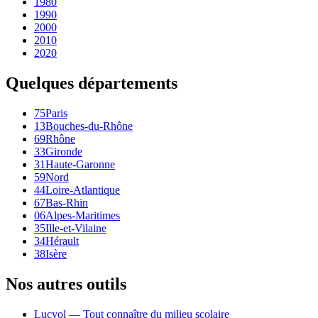
1980
1990
2000
2010
2020
Quelques départements
75
Paris
13
Bouches-du-Rhône
69
Rhône
33
Gironde
31
Haute-Garonne
59
Nord
44
Loire-Atlantique
67
Bas-Rhin
06
Alpes-Maritimes
35
Ille-et-Vilaine
34
Hérault
38
Isère
Nos autres outils
Lucyol — Tout connaître du milieu scolaire