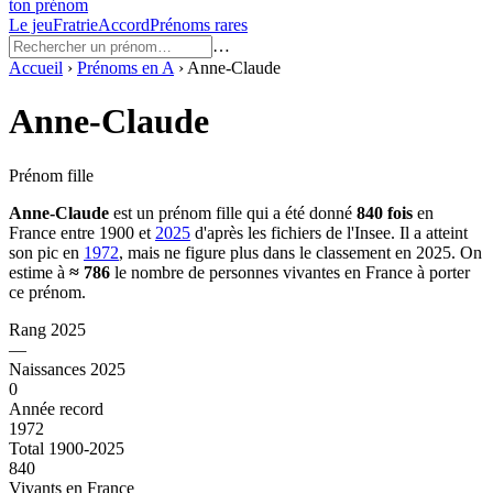
ton prénom
Le jeu
Fratrie
Accord
Prénoms rares
…
Accueil
›
Prénoms en
A
›
Anne-Claude
Anne-Claude
Prénom fille
Anne-Claude
est un prénom
fille
qui a été donné
840
fois
en
France entre
1900
et
2025
d'après les fichiers de l'Insee. Il a atteint
son pic en
1972
, mais ne figure plus dans le classement en 2025.
On
estime à
≈
786
le nombre de personnes vivantes en France à porter
ce prénom.
Rang 2025
—
Naissances 2025
0
Année record
1972
Total 1900-2025
840
Vivants en France