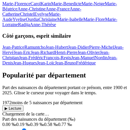
Marie-Florence
Carol
Karin
Marie-Benedicte
Marie-Neige
Marie-
Béatrice
Anne-Christine
Anne-France
Anne-
Catherine
Christel
Evelyse
Marie-
Aude
Yvelise
Ourdia
Chrislaine
Marie-Isabelle
Marie-Flore
Marie-
Lorraine
Radija
Anne-Thérèse
Côté garçons, esprit similaire
Jean-Patrice
Ramuntcho
Jean-Hubert
Jean-Didier
Pierre-Michel
Jean-
Hervé
Jean-Eric
Jean-Richard
Henri-Pierre
Jean-Olivier
Jean-
Christian
Jean-Frédéric
François-Regis
Jean-Manuel
Nordin
Jean-
Denis
Jean-Hugues
Jean-Loïc
Jean-Bruno
Frédérique
Popularité par département
Part des naissances du département portant ce prénom, entre
1900
et
2025
. Glisse le curseur pour voyager dans le temps.
1972
moins de 5 naissances par département
▶ Lecture
Chargement de la carte…
Part des naissances du département (‰)
0.00 ‰
0.19 ‰
0.39 ‰
0.58 ‰
0.77 ‰