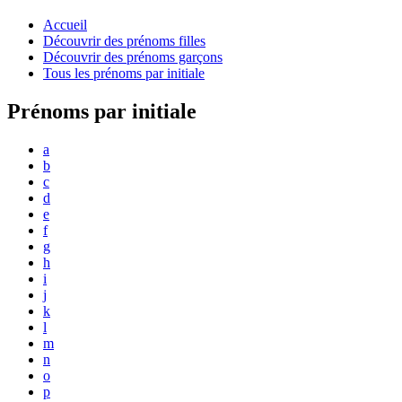
Accueil
Découvrir des prénoms filles
Découvrir des prénoms garçons
Tous les prénoms par initiale
Prénoms par initiale
a
b
c
d
e
f
g
h
i
j
k
l
m
n
o
p