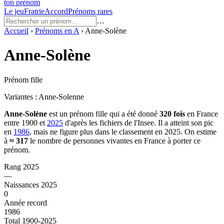
ton prénom
Le jeu
Fratrie
Accord
Prénoms rares
…
Accueil
›
Prénoms en
A
›
Anne-Solène
Anne-Solène
Prénom fille
Variantes :
Anne-Solenne
Anne-Solène
est un prénom
fille
qui a été donné
320
fois
en France
entre
1900
et
2025
d'après les fichiers de l'Insee. Il a atteint son pic
en
1986
, mais ne figure plus dans le classement en 2025.
On estime
à
≈
317
le nombre de personnes vivantes en France à porter ce
prénom.
Rang 2025
—
Naissances 2025
0
Année record
1986
Total 1900-2025