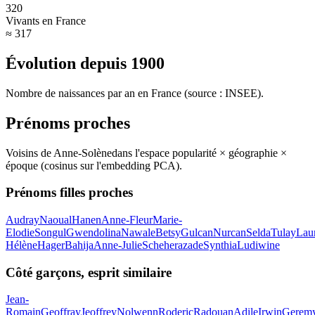
320
Vivants en France
≈ 317
Évolution depuis
1900
Nombre de naissances par an en France (source : INSEE).
Prénoms proches
Voisins de
Anne-Solène
dans l'espace popularité × géographie ×
époque (cosinus sur l'embedding PCA).
Prénoms filles proches
Audray
Naoual
Hanen
Anne-Fleur
Marie-
Elodie
Songul
Gwendolina
Nawale
Betsy
Gulcan
Nurcan
Selda
Tulay
Lau
Hélène
Hager
Bahija
Anne-Julie
Scheherazade
Synthia
Ludiwine
Côté garçons, esprit similaire
Jean-
Romain
Geoffray
Jeoffrey
Nolwenn
Roderic
Radouan
Adile
Irwin
Gerem