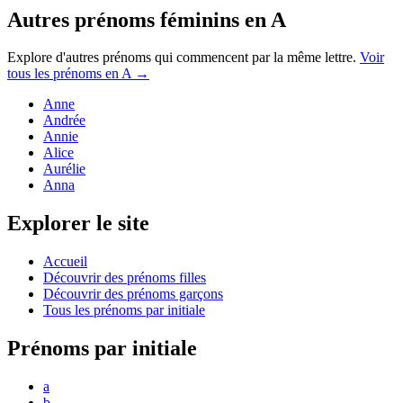
Autres prénoms
féminins
en
A
Explore d'autres prénoms qui commencent par la même lettre.
Voir
tous les prénoms en
A
→
Anne
Andrée
Annie
Alice
Aurélie
Anna
Explorer le site
Accueil
Découvrir des prénoms filles
Découvrir des prénoms garçons
Tous les prénoms par initiale
Prénoms par initiale
a
b