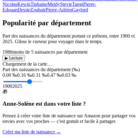
Nicolas
Kewin
Tiphaine
Meidy
Stevie
Tangi
Pierre-
Edouard
Jessie
Zouhair
Pierre-Adrien
Gaylord
Popularité par département
Part des naissances du département portant ce prénom, entre
1900
et
2025
. Glisse le curseur pour voyager dans le temps.
1986
moins de 5 naissances par département
▶ Lecture
Chargement de la carte…
Part des naissances du département (‰)
0.00 ‰
0.16 ‰
0.31 ‰
0.47 ‰
0.63 ‰
1900
2025
🎁
Anne-Solène
est dans votre liste ?
Pensez à créer votre liste de naissance sur Amazon pour partager vos
envies avec vos proches — c'est gratuit et facile à partager.
Créer ma liste de naissance →