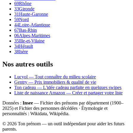
69
Rhône
33
Gironde
31
Haute-Garonne
59
Nord
44
Loire-Atlantique
67
Bas-Rhin
06
Alpes-Maritimes
35
Ille-et-Vilaine
34
Hérault
38
Isère
Nos autres outils
Lucyol — Tout connaître du milieu scolaire
Gentry — Prix immobiliers & qualité de vie
Ton cadeau — L'idée cadeau parfaite en quelques swipes
Liste de naissance Amazon — Créer et partager votre liste
Données :
Insee
— Fichier des prénoms par département (1900–
2025
) et Fichier des personnes décédées · Étymologie et
personnalités : Wikidata, Wikipédia.
©
2026
Ton prénom — un outil indépendant pour aider les futurs
parents.