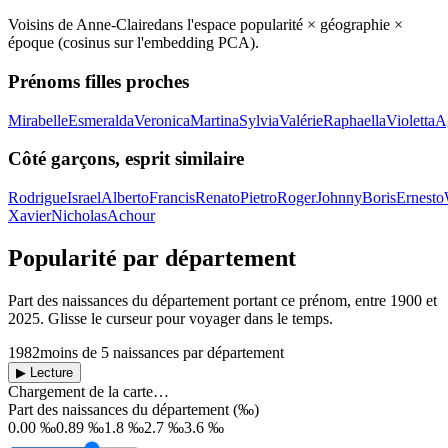
Voisins de
Anne-Claire
dans l'espace popularité × géographie ×
époque (cosinus sur l'embedding PCA).
Prénoms filles proches
Mirabelle
Esmeralda
Veronica
Martina
Sylvia
Valérie
Raphaella
Violetta
A
Côté garçons, esprit similaire
Rodrigue
Israel
Alberto
Francis
Renato
Pietro
Roger
Johnny
Boris
Ernesto
Xavier
Nicholas
Achour
Popularité par département
Part des naissances du département portant ce prénom, entre
1900
et
2025
. Glisse le curseur pour voyager dans le temps.
1982
moins de 5 naissances par département
▶ Lecture
Chargement de la carte…
Part des naissances du département (‰)
0.00 ‰
0.89 ‰
1.8 ‰
2.7 ‰
3.6 ‰