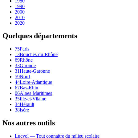
1980
1990
2000
2010
2020
Quelques départements
75
Paris
13
Bouches-du-Rhône
69
Rhône
33
Gironde
31
Haute-Garonne
59
Nord
44
Loire-Atlantique
67
Bas-Rhin
06
Alpes-Maritimes
35
Ille-et-Vilaine
34
Hérault
38
Isère
Nos autres outils
Lucyol — Tout connaître du milieu scolaire