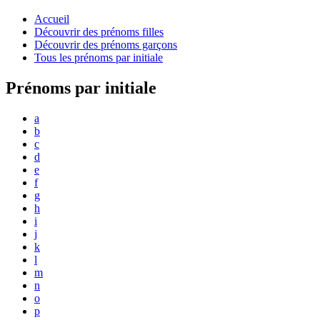
Accueil
Découvrir des prénoms filles
Découvrir des prénoms garçons
Tous les prénoms par initiale
Prénoms par initiale
a
b
c
d
e
f
g
h
i
j
k
l
m
n
o
p