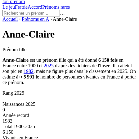
ton prénom
Le jeu
Fratrie
Accord
Prénoms rares
…
Accueil
›
Prénoms en
A
›
Anne-Claire
Anne-Claire
Prénom fille
Anne-Claire
est un prénom
fille
qui a été donné
6 150
fois
en
France entre
1900
et
2025
d'après les fichiers de l'Insee. Il a atteint
son pic en
1982
, mais ne figure plus dans le classement en 2025.
On
estime à
≈
5 991
le nombre de personnes vivantes en France à porter
ce prénom.
Rang 2025
—
Naissances 2025
0
Année record
1982
Total 1900-2025
6 150
Vivants en France