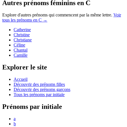
Autres prénoms
féminins
en
C
Explore d'autres prénoms qui commencent par la même lettre.
Voir
tous les prénoms en
C
→
Catherine
Christine
Christiane
Céline
Chantal
Camille
Explorer le site
Accueil
Découvrir des prénoms filles
Découvrir des prénoms garçons
Tous les prénoms par initiale
Prénoms par initiale
a
b