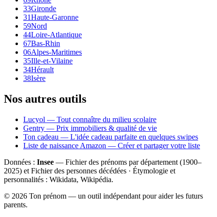
33
Gironde
31
Haute-Garonne
59
Nord
44
Loire-Atlantique
67
Bas-Rhin
06
Alpes-Maritimes
35
Ille-et-Vilaine
34
Hérault
38
Isère
Nos autres outils
Lucyol — Tout connaître du milieu scolaire
Gentry — Prix immobiliers & qualité de vie
Ton cadeau — L'idée cadeau parfaite en quelques swipes
Liste de naissance Amazon — Créer et partager votre liste
Données :
Insee
— Fichier des prénoms par département (1900–
2025
) et Fichier des personnes décédées · Étymologie et
personnalités : Wikidata, Wikipédia.
©
2026
Ton prénom — un outil indépendant pour aider les futurs
parents.