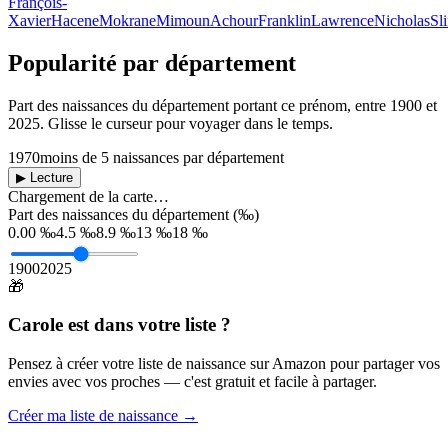
François-
Xavier
Hacene
Mokrane
Mimoun
Achour
Franklin
Lawrence
Nicholas
Sl
Popularité par département
Part des naissances du département portant ce prénom, entre
1900
et
2025
. Glisse le curseur pour voyager dans le temps.
1970
moins de 5 naissances par département
▶ Lecture
Chargement de la carte…
Part des naissances du département (‰)
0.00 ‰
4.5 ‰
8.9 ‰
13 ‰
18 ‰
1900
2025
🎁
Carole
est dans votre liste ?
Pensez à créer votre liste de naissance sur Amazon pour partager vos
envies avec vos proches — c'est gratuit et facile à partager.
Créer ma liste de naissance →