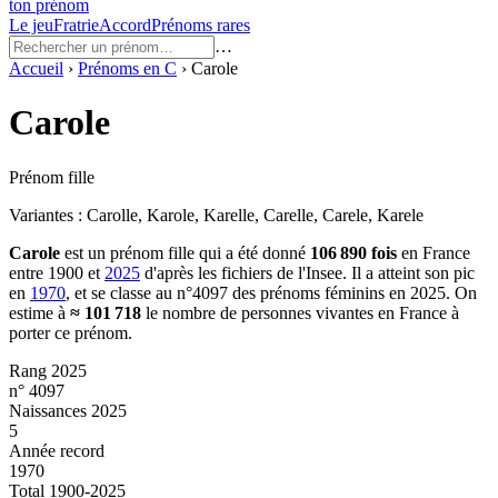
ton prénom
Le jeu
Fratrie
Accord
Prénoms rares
…
Accueil
›
Prénoms en
C
›
Carole
Carole
Prénom fille
Variantes :
Carolle, Karole, Karelle, Carelle, Carele, Karele
Carole
est un prénom
fille
qui a été donné
106 890
fois
en France
entre
1900
et
2025
d'après les fichiers de l'Insee. Il a atteint son pic
en
1970
, et se classe au n°4097 des prénoms féminins en 2025.
On
estime à
≈
101 718
le nombre de personnes vivantes en France à
porter ce prénom.
Rang 2025
n° 4097
Naissances 2025
5
Année record
1970
Total 1900-2025