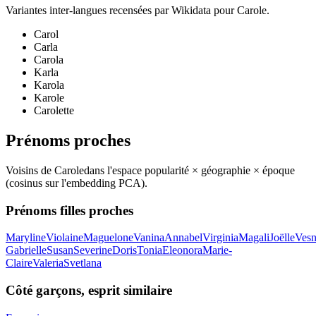
Variantes inter-langues recensées par Wikidata pour
Carole
.
Carol
Carla
Carola
Karla
Karola
Karole
Carolette
Prénoms proches
Voisins de
Carole
dans l'espace popularité × géographie × époque
(cosinus sur l'embedding PCA).
Prénoms filles proches
Maryline
Violaine
Maguelone
Vanina
Annabel
Virginia
Magali
Joëlle
Ves
Gabrielle
Susan
Severine
Doris
Tonia
Eleonora
Marie-
Claire
Valeria
Svetlana
Côté garçons, esprit similaire