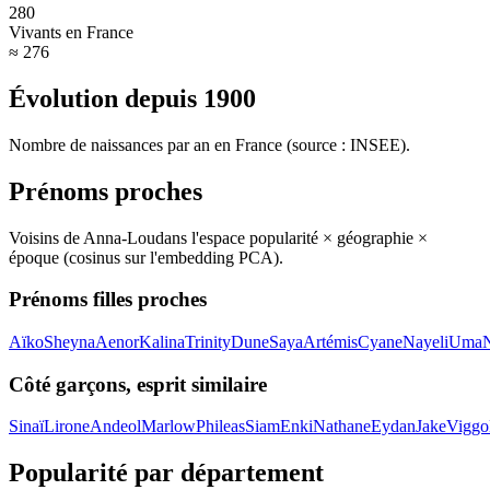
280
Vivants en France
≈ 276
Évolution depuis
1900
Nombre de naissances par an en France (source : INSEE).
Prénoms proches
Voisins de
Anna-Lou
dans l'espace popularité × géographie ×
époque (cosinus sur l'embedding PCA).
Prénoms filles proches
Aïko
Sheyna
Aenor
Kalina
Trinity
Dune
Saya
Artémis
Cyane
Nayeli
Uma
Côté garçons, esprit similaire
Sinaï
Lirone
Andeol
Marlow
Phileas
Siam
Enki
Nathane
Eydan
Jake
Viggo
Popularité par département