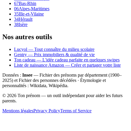
67
Bas-Rhin
06
Alpes-Maritimes
35
Ille-et-Vilaine
34
Hérault
38
Isère
Nos autres outils
Lucyol — Tout connaître du milieu scolaire
Gentry — Prix immobiliers & qualité de vie
Ton cadeau — L'idée cadeau parfaite en quelques swipes
Liste de naissance Amazon — Créer et partager votre liste
Données :
Insee
— Fichier des prénoms par département (1900–
2025
) et Fichier des personnes décédées · Étymologie et
personnalités : Wikidata, Wikipédia.
©
2026
Ton prénom — un outil indépendant pour aider les futurs
parents.
Mentions légales
Privacy Policy
Terms of Service