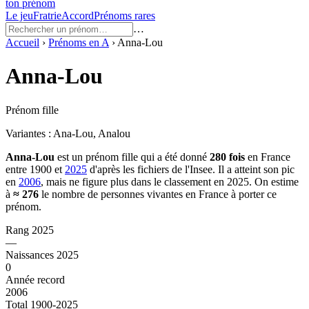
ton prénom
Le jeu
Fratrie
Accord
Prénoms rares
…
Accueil
›
Prénoms en
A
›
Anna-Lou
Anna-Lou
Prénom fille
Variantes :
Ana-Lou, Analou
Anna-Lou
est un prénom
fille
qui a été donné
280
fois
en France
entre
1900
et
2025
d'après les fichiers de l'Insee. Il a atteint son pic
en
2006
, mais ne figure plus dans le classement en 2025.
On estime
à
≈
276
le nombre de personnes vivantes en France à porter ce
prénom.
Rang 2025
—
Naissances 2025
0
Année record
2006
Total 1900-2025