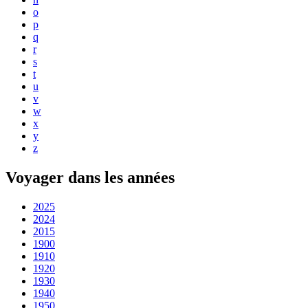
o
p
q
r
s
t
u
v
w
x
y
z
Voyager dans les années
2025
2024
2015
1900
1910
1920
1930
1940
1950