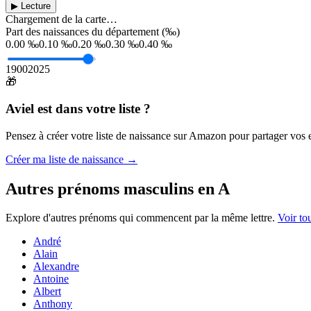
▶ Lecture
Chargement de la carte…
Part des naissances du département (‰)
0.00 ‰
0.10 ‰
0.20 ‰
0.30 ‰
0.40 ‰
1900
2025
🎁
Aviel
est dans votre liste ?
Pensez à créer votre liste de naissance sur Amazon pour partager vos en
Créer ma liste de naissance →
Autres prénoms
masculins
en
A
Explore d'autres prénoms qui commencent par la même lettre.
Voir to
André
Alain
Alexandre
Antoine
Albert
Anthony