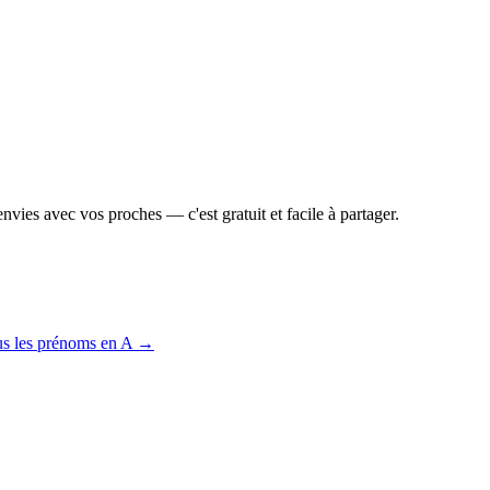
vies avec vos proches — c'est gratuit et facile à partager.
us les prénoms en
A
→