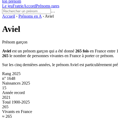
ton prénom
Le jeu
Fratrie
Accord
Prénoms rares
…
Accueil
›
Prénoms en
A
›
Aviel
Aviel
Prénom garçon
Aviel
est un prénom
garçon
qui a été donné
265
fois
en France entre
265
le nombre de personnes vivantes en France à porter ce prénom.
Sur les cinq dernières années, le prénom
Aviel
est particulièrement pr
Rang 2025
n° 1648
Naissances 2025
15
Année record
2021
Total 1900-2025
265
Vivants en France
≈ 265