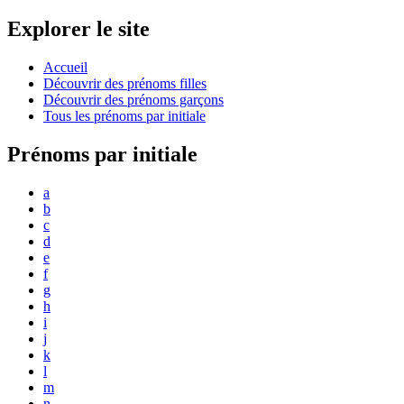
Explorer le site
Accueil
Découvrir des prénoms filles
Découvrir des prénoms garçons
Tous les prénoms par initiale
Prénoms par initiale
a
b
c
d
e
f
g
h
i
j
k
l
m
n