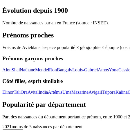
Évolution depuis
1900
Nombre de naissances par an en France (source : INSEE).
Prénoms proches
Voisins de
Aviel
dans l'espace popularité × géographie × époque (cos
Prénoms garçons proches
Alon
Shai
Nathane
Mendel
Ron
Bangaly
Louis-Gabriel
Amos
Yona
Cassi
Côté filles, esprit similaire
Elinor
Tali
Ora
Avital
India
Artémis
Uma
Mazarine
Avigail
Tsipora
Kalina
Popularité par département
Part des naissances du département portant ce prénom, entre
1900
et
2021
moins de 5 naissances par département