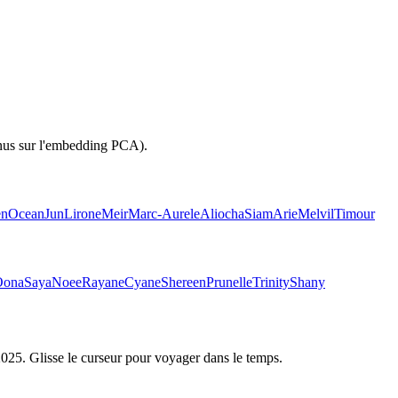
inus sur l'embedding PCA).
en
Ocean
Jun
Lirone
Meir
Marc-Aurele
Aliocha
Siam
Arie
Melvil
Timour
Oona
Saya
Noee
Rayane
Cyane
Shereen
Prunelle
Trinity
Shany
2025
. Glisse le curseur pour voyager dans le temps.