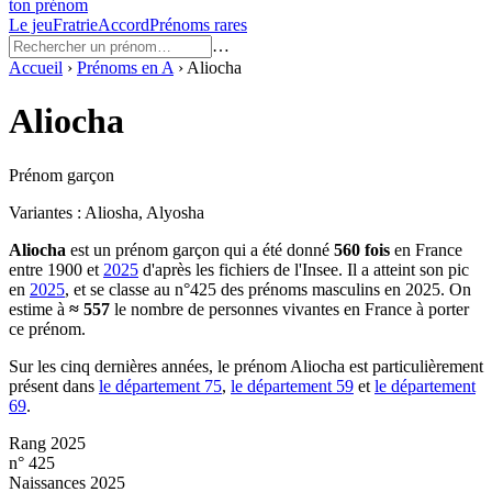
ton prénom
Le jeu
Fratrie
Accord
Prénoms rares
…
Accueil
›
Prénoms en
A
›
Aliocha
Aliocha
Prénom garçon
Variantes :
Aliosha, Alyosha
Aliocha
est un prénom
garçon
qui a été donné
560
fois
en France
entre
1900
et
2025
d'après les fichiers de l'Insee. Il a atteint son pic
en
2025
, et se classe au n°425 des prénoms masculins en 2025.
On
estime à
≈
557
le nombre de personnes vivantes en France à porter
ce prénom.
Sur les cinq dernières années, le prénom
Aliocha
est particulièrement
présent dans
le département
75
,
le département
59
et
le département
69
.
Rang 2025
n° 425
Naissances 2025