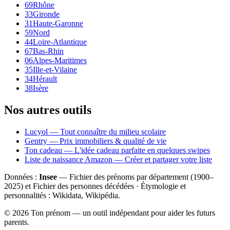
69
Rhône
33
Gironde
31
Haute-Garonne
59
Nord
44
Loire-Atlantique
67
Bas-Rhin
06
Alpes-Maritimes
35
Ille-et-Vilaine
34
Hérault
38
Isère
Nos autres outils
Lucyol — Tout connaître du milieu scolaire
Gentry — Prix immobiliers & qualité de vie
Ton cadeau — L'idée cadeau parfaite en quelques swipes
Liste de naissance Amazon — Créer et partager votre liste
Données :
Insee
— Fichier des prénoms par département (1900–
2025
) et Fichier des personnes décédées · Étymologie et
personnalités : Wikidata, Wikipédia.
©
2026
Ton prénom — un outil indépendant pour aider les futurs
parents.