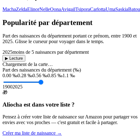
Macha
Zelda
Elinor
Nelle
Oona
Avigail
Tsipora
Carlotta
Uma
Saskia
Batou
Popularité par département
Part des naissances du département portant ce prénom, entre
1900
et
2025
. Glisse le curseur pour voyager dans le temps.
2025
moins de 5 naissances par département
▶ Lecture
Chargement de la carte…
Part des naissances du département (‰)
0.00 ‰
0.28 ‰
0.56 ‰
0.85 ‰
1.1 ‰
1900
2025
🎁
Aliocha
est dans votre liste ?
Pensez à créer votre liste de naissance sur Amazon pour partager vos
envies avec vos proches — c'est gratuit et facile à partager.
Créer ma liste de naissance →