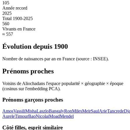
105
Année record
2025
Total 1900-2025
560
Vivants en France
≈ 557
Évolution depuis
1900
Nombre de naissances par an en France (source : INSEE).
Prénoms proches
Voisins de
Aliocha
dans l'espace popularité × géographie × époque
(cosinus sur l'embedding PCA).
Prénoms garçons proches
Amos
Vassili
Misha
Laszlo
Bangaly
Ron
Miles
Meir
Saul
Arie
Tancrede
Dj
Aurele
Timour
Bao
Nicolai
Moad
Mendel
Côté filles, esprit similaire