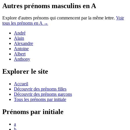
Autres prénoms
masculins
en
A
Explore d'autres prénoms qui commencent par la même lettre.
Voir
tous les prénoms en
A
→
André
Alain
Alexandre
Antoine
Albert
Anthony
Explorer le site
Accueil
Découvrir des prénoms filles
Découvrir des prénoms garçons
Tous les prénoms par initiale
Prénoms par initiale
a
b