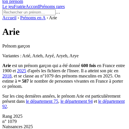
ton prénom
Le jeu
Fratrie
Accord
Prénoms rares
…
Accueil
›
Prénoms en
A
›
Arie
Arie
Prénom garçon
Variantes :
Arié, Arieh, Aryé, Aryeh, Arye
Arie
est un prénom
garçon
qui a été donné
600
fois
en France entre
1900
et
2025
d'après les fichiers de l'Insee. Il a atteint son pic en
2018
, et se classe au n°1079 des prénoms masculins en 2025.
On
estime à
≈
587
le nombre de personnes vivantes en France à porter
ce prénom.
Sur les cinq dernières années, le prénom
Arie
est particulièrement
présent dans
le département
75
,
le département
94
et
le département
92
.
Rang 2025
n° 1079
Naissances 2025