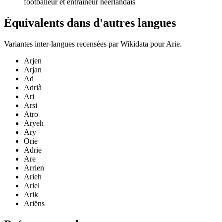
footballeur et entraîneur néerlandais
Équivalents dans d'autres langues
Variantes inter-langues recensées par Wikidata pour
Arie
.
Arjen
Arjan
Ad
Adrià
Ari
Arsi
Atro
Aryeh
Ary
Orie
Adrie
Are
Arrien
Arieh
Ariel
Arik
Ariëns