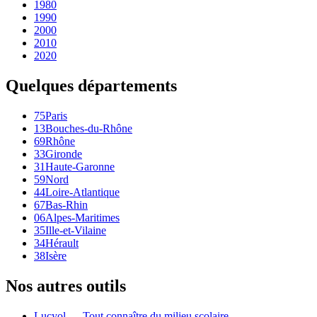
1980
1990
2000
2010
2020
Quelques départements
75
Paris
13
Bouches-du-Rhône
69
Rhône
33
Gironde
31
Haute-Garonne
59
Nord
44
Loire-Atlantique
67
Bas-Rhin
06
Alpes-Maritimes
35
Ille-et-Vilaine
34
Hérault
38
Isère
Nos autres outils
Lucyol — Tout connaître du milieu scolaire