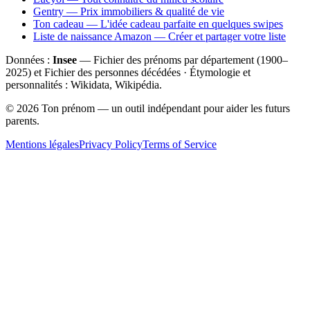
Gentry — Prix immobiliers & qualité de vie
Ton cadeau — L'idée cadeau parfaite en quelques swipes
Liste de naissance Amazon — Créer et partager votre liste
Données :
Insee
— Fichier des prénoms par département (1900–
2025
) et Fichier des personnes décédées · Étymologie et
personnalités : Wikidata, Wikipédia.
©
2026
Ton prénom — un outil indépendant pour aider les futurs
parents.
Mentions légales
Privacy Policy
Terms of Service