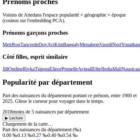
Prénoms proches
Voisins de
Arie
dans l'espace popularité × géographie × époque
(cosinus sur l'embedding PCA).
Prénoms garçons proches
Meir
Ron
Tancrede
Dov
Avi
Kim
Bangaly
Menahem
Vassili
Nori
Yonathan
Côté filles, esprit similaire
Jill
Ondine
Rivka
Tsipora
Elinor
Prunelle
Avigail
Ethel
India
Mali
Nausicaa
Popularité par département
Part des naissances du département portant ce prénom, entre
1900
et
2025
. Glisse le curseur pour voyager dans le temps.
2018
moins de 5 naissances par département
▶ Lecture
Chargement de la carte…
Part des naissances du département (‰)
0.00 ‰
0.13 ‰
0.27 ‰
0.40 ‰
0.54 ‰