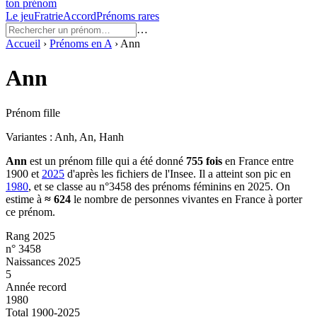
ton prénom
Le jeu
Fratrie
Accord
Prénoms rares
…
Accueil
›
Prénoms en
A
›
Ann
Ann
Prénom fille
Variantes :
Anh, An, Hanh
Ann
est un prénom
fille
qui a été donné
755
fois
en France entre
1900
et
2025
d'après les fichiers de l'Insee. Il a atteint son pic en
1980
, et se classe au n°3458 des prénoms féminins en 2025.
On
estime à
≈
624
le nombre de personnes vivantes en France à porter
ce prénom.
Rang 2025
n° 3458
Naissances 2025
5
Année record
1980
Total 1900-2025