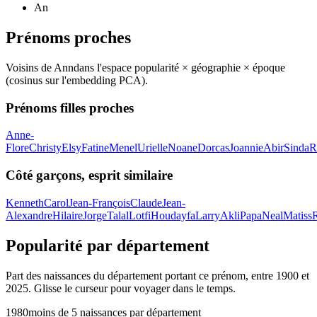
An
Prénoms proches
Voisins de
Ann
dans l'espace popularité × géographie × époque
(cosinus sur l'embedding PCA).
Prénoms filles proches
Anne-
Flore
Christy
Elsy
Fatine
Menel
Urielle
Noane
Dorcas
Joannie
Abir
Sinda
R
Côté garçons, esprit similaire
Kenneth
Carol
Jean-François
Claude
Jean-
Alexandre
Hilaire
Jorge
Talal
Lotfi
Houdayfa
Larry
Akli
Papa
Neal
Matiss
Popularité par département
Part des naissances du département portant ce prénom, entre
1900
et
2025
. Glisse le curseur pour voyager dans le temps.
1980
moins de 5 naissances par département