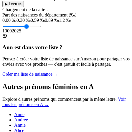
▶ Lecture
Chargement de la carte…
Part des naissances du département (‰)
0.00 ‰
0.30 ‰
0.59 ‰
0.89 ‰
1.2 ‰
1900
2025
🎁
Ann
est dans votre liste ?
Pensez à créer votre liste de naissance sur Amazon pour partager vos
envies avec vos proches — c'est gratuit et facile à partager.
Créer ma liste de naissance →
Autres prénoms
féminins
en
A
Explore d'autres prénoms qui commencent par la même lettre.
Voir
tous les prénoms en
A
→
Anne
Andrée
Annie
Alice