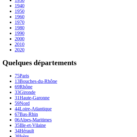
1930
1940
1950
1960
1970
1980
1990
2000
2010
2020
Quelques départements
75
Paris
13
Bouches-du-Rhône
69
Rhône
33
Gironde
31
Haute-Garonne
59
Nord
44
Loire-Atlantique
67
Bas-Rhin
06
Alpes-Maritimes
35
Ille-et-Vilaine
34
Hérault
38
Isère