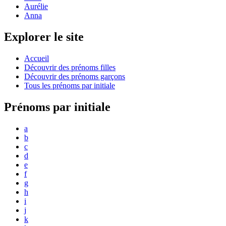
Aurélie
Anna
Explorer le site
Accueil
Découvrir des prénoms filles
Découvrir des prénoms garçons
Tous les prénoms par initiale
Prénoms par initiale
a
b
c
d
e
f
g
h
i
j
k