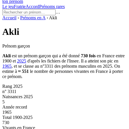
ton prénom
Le jeu
Fratrie
Accord
Prénoms rares
…
Accueil
›
Prénoms en
A
›
Akli
Akli
Prénom garçon
Akli
est un prénom
garçon
qui a été donné
730
fois
en France entre
1900
et
2025
d'après les fichiers de l'Insee. Il a atteint son pic en
1965
, et se classe au n°3311 des prénoms masculins en 2025.
On
estime à
≈
551
le nombre de personnes vivantes en France à porter
ce prénom.
Rang 2025
n° 3311
Naissances 2025
5
Année record
1965
Total 1900-2025
730
Vivants en France