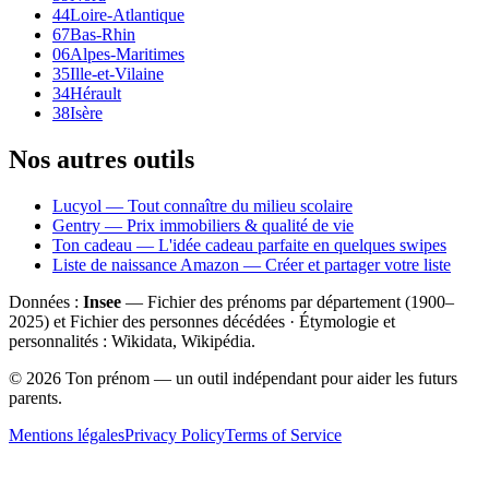
44
Loire-Atlantique
67
Bas-Rhin
06
Alpes-Maritimes
35
Ille-et-Vilaine
34
Hérault
38
Isère
Nos autres outils
Lucyol — Tout connaître du milieu scolaire
Gentry — Prix immobiliers & qualité de vie
Ton cadeau — L'idée cadeau parfaite en quelques swipes
Liste de naissance Amazon — Créer et partager votre liste
Données :
Insee
— Fichier des prénoms par département (1900–
2025
) et Fichier des personnes décédées · Étymologie et
personnalités : Wikidata, Wikipédia.
©
2026
Ton prénom — un outil indépendant pour aider les futurs
parents.
Mentions légales
Privacy Policy
Terms of Service