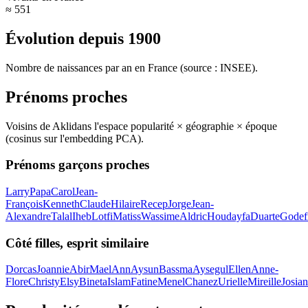
≈ 551
Évolution depuis
1900
Nombre de naissances par an en France (source : INSEE).
Prénoms proches
Voisins de
Akli
dans l'espace popularité × géographie × époque
(cosinus sur l'embedding PCA).
Prénoms garçons proches
Larry
Papa
Carol
Jean-
François
Kenneth
Claude
Hilaire
Recep
Jorge
Jean-
Alexandre
Talal
Iheb
Lotfi
Matiss
Wassime
Aldric
Houdayfa
Duarte
Godef
Côté filles, esprit similaire
Dorcas
Joannie
Abir
Mael
Ann
Aysun
Bassma
Aysegul
Ellen
Anne-
Flore
Christy
Elsy
Bineta
Islam
Fatine
Menel
Chanez
Urielle
Mireille
Josia