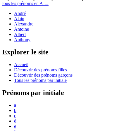
tous les prénoms en
A
→
André
Alain
Alexandre
Antoine
Albert
Anthony
Explorer le site
Accueil
Découvrir des prénoms filles
Découvrir des prénoms garçons
Tous les prénoms par initiale
Prénoms par initiale
a
b
c
d
e