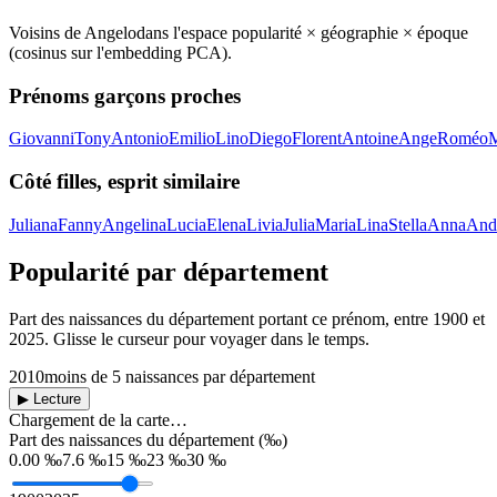
Voisins de
Angelo
dans l'espace popularité × géographie × époque
(cosinus sur l'embedding PCA).
Prénoms garçons proches
Giovanni
Tony
Antonio
Emilio
Lino
Diego
Florent
Antoine
Ange
Roméo
M
Côté filles, esprit similaire
Juliana
Fanny
Angelina
Lucia
Elena
Livia
Julia
Maria
Lina
Stella
Anna
And
Popularité par département
Part des naissances du département portant ce prénom, entre
1900
et
2025
. Glisse le curseur pour voyager dans le temps.
2010
moins de 5 naissances par département
▶ Lecture
Chargement de la carte…
Part des naissances du département (‰)
0.00 ‰
7.6 ‰
15 ‰
23 ‰
30 ‰