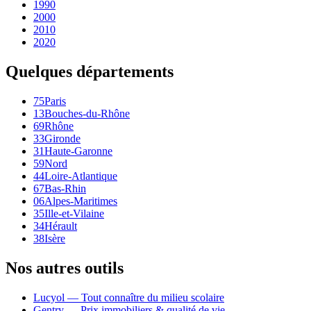
1990
2000
2010
2020
Quelques départements
75
Paris
13
Bouches-du-Rhône
69
Rhône
33
Gironde
31
Haute-Garonne
59
Nord
44
Loire-Atlantique
67
Bas-Rhin
06
Alpes-Maritimes
35
Ille-et-Vilaine
34
Hérault
38
Isère
Nos autres outils
Lucyol — Tout connaître du milieu scolaire
Gentry — Prix immobiliers & qualité de vie