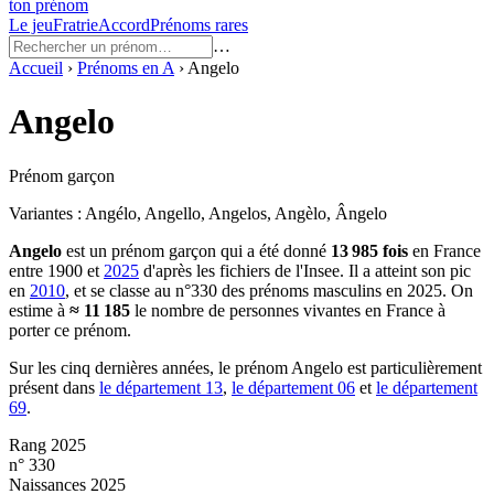
ton prénom
Le jeu
Fratrie
Accord
Prénoms rares
…
Accueil
›
Prénoms en
A
›
Angelo
Angelo
Prénom garçon
Variantes :
Angélo, Angello, Angelos, Angèlo, Ângelo
Angelo
est un prénom
garçon
qui a été donné
13 985
fois
en France
entre
1900
et
2025
d'après les fichiers de l'Insee. Il a atteint son pic
en
2010
, et se classe au n°330 des prénoms masculins en 2025.
On
estime à
≈
11 185
le nombre de personnes vivantes en France à
porter ce prénom.
Sur les cinq dernières années, le prénom
Angelo
est particulièrement
présent dans
le département
13
,
le département
06
et
le département
69
.
Rang 2025
n° 330
Naissances 2025