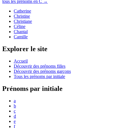
tous les prénoms en
C
→
Catherine
Christine
Christiane
Céline
Chantal
Camille
Explorer le site
Accueil
Découvrir des prénoms filles
Découvrir des prénoms garçons
Tous les prénoms par initiale
Prénoms par initiale
a
b
c
d
e
f