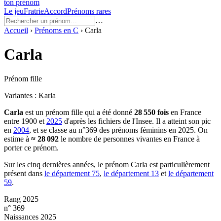
ton prénom
Le jeu
Fratrie
Accord
Prénoms rares
…
Accueil
›
Prénoms en
C
›
Carla
Carla
Prénom fille
Variantes :
Karla
Carla
est un prénom
fille
qui a été donné
28 550
fois
en France
entre
1900
et
2025
d'après les fichiers de l'Insee. Il a atteint son pic
en
2004
, et se classe au n°369 des prénoms féminins en 2025.
On
estime à
≈
28 092
le nombre de personnes vivantes en France à
porter ce prénom.
Sur les cinq dernières années, le prénom
Carla
est particulièrement
présent dans
le département
75
,
le département
13
et
le département
59
.
Rang 2025
n° 369
Naissances 2025