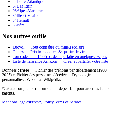
44
Loire-Atlantique
67
Bas-Rhin
06
Alpes-Maritimes
35
Ille-et-Vilaine
34
Hérault
38
Isère
Nos autres outils
Lucyol — Tout connaître du milieu scolaire
Gentry — Prix immobiliers & qualité de vie
Ton cadeau — L'idée cadeau parfaite en quelques swipes
Liste de naissance Amazon — Créer et partager votre liste
Données :
Insee
— Fichier des prénoms par département (1900–
2025
) et Fichier des personnes décédées · Étymologie et
personnalités : Wikidata, Wikipédia.
©
2026
Ton prénom — un outil indépendant pour aider les futurs
parents.
Mentions légales
Privacy Policy
Terms of Service