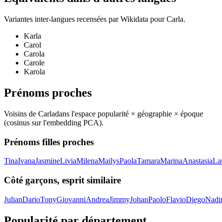
Variantes inter-langues recensées par Wikidata pour
Carla
.
Karla
Carol
Carola
Carole
Karola
Prénoms proches
Voisins de
Carla
dans l'espace popularité × géographie × époque
(cosinus sur l'embedding PCA).
Prénoms filles proches
Tina
Ivana
Jasmine
Livia
Milena
Mailys
Paola
Tamara
Marina
Anastasia
La
Côté garçons, esprit similaire
Julian
Dario
Tony
Giovanni
Andrea
Jimmy
Johan
Paolo
Flavio
Diego
Nadi
Popularité par département