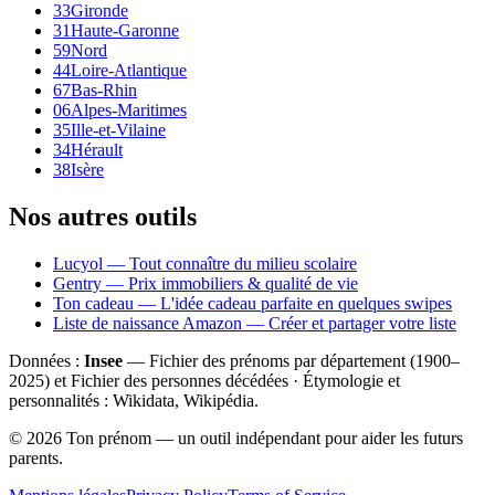
33
Gironde
31
Haute-Garonne
59
Nord
44
Loire-Atlantique
67
Bas-Rhin
06
Alpes-Maritimes
35
Ille-et-Vilaine
34
Hérault
38
Isère
Nos autres outils
Lucyol — Tout connaître du milieu scolaire
Gentry — Prix immobiliers & qualité de vie
Ton cadeau — L'idée cadeau parfaite en quelques swipes
Liste de naissance Amazon — Créer et partager votre liste
Données :
Insee
— Fichier des prénoms par département (1900–
2025
) et Fichier des personnes décédées · Étymologie et
personnalités : Wikidata, Wikipédia.
©
2026
Ton prénom — un outil indépendant pour aider les futurs
parents.