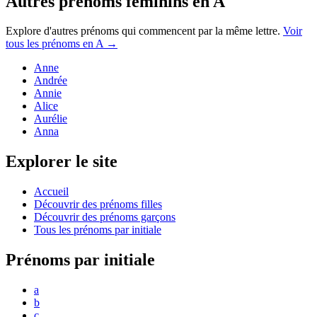
Autres prénoms
féminins
en
A
Explore d'autres prénoms qui commencent par la même lettre.
Voir
tous les prénoms en
A
→
Anne
Andrée
Annie
Alice
Aurélie
Anna
Explorer le site
Accueil
Découvrir des prénoms filles
Découvrir des prénoms garçons
Tous les prénoms par initiale
Prénoms par initiale
a
b
c