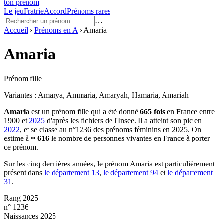
ton prénom
Le jeu
Fratrie
Accord
Prénoms rares
…
Accueil
›
Prénoms en
A
›
Amaria
Amaria
Prénom fille
Variantes :
Amarya, Ammaria, Amaryah, Hamaria, Amariah
Amaria
est un prénom
fille
qui a été donné
665
fois
en France entre
1900
et
2025
d'après les fichiers de l'Insee. Il a atteint son pic en
2022
, et se classe au n°1236 des prénoms féminins en 2025.
On
estime à
≈
616
le nombre de personnes vivantes en France à porter
ce prénom.
Sur les cinq dernières années, le prénom
Amaria
est particulièrement
présent dans
le département
13
,
le département
94
et
le département
31
.
Rang 2025
n° 1236
Naissances 2025