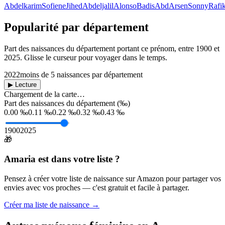
Abdelkarim
Sofiene
Jihed
Abdeljalil
Alonso
Badis
Abd
Arsen
Sonny
Rafi
Popularité par département
Part des naissances du département portant ce prénom, entre
1900
et
2025
. Glisse le curseur pour voyager dans le temps.
2022
moins de 5 naissances par département
▶ Lecture
Chargement de la carte…
Part des naissances du département (‰)
0.00 ‰
0.11 ‰
0.22 ‰
0.32 ‰
0.43 ‰
1900
2025
🎁
Amaria
est dans votre liste ?
Pensez à créer votre liste de naissance sur Amazon pour partager vos
envies avec vos proches — c'est gratuit et facile à partager.
Créer ma liste de naissance →