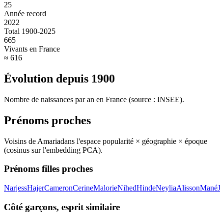
25
Année record
2022
Total 1900-2025
665
Vivants en France
≈ 616
Évolution depuis
1900
Nombre de naissances par an en France (source : INSEE).
Prénoms proches
Voisins de
Amaria
dans l'espace popularité × géographie × époque
(cosinus sur l'embedding PCA).
Prénoms filles proches
Narjess
Hajer
Cameron
Cerine
Malorie
Nihed
Hinde
Neylia
Alisson
Mané
Côté garçons, esprit similaire