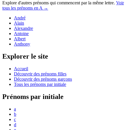
Explore d'autres prénoms qui commencent par la même lettre.
Voir
tous les prénoms en
A
→
André
Alain
Alexandre
Antoine
Albert
Anthony
Explorer le site
Accueil
Découvrir des prénoms filles
Découvrir des prénoms garçons
Tous les prénoms par initiale
Prénoms par initiale
a
b
c
d
e