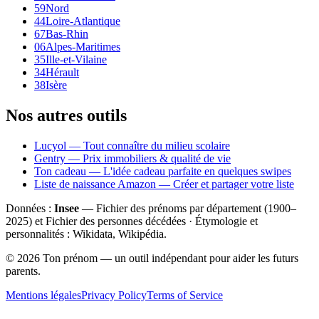
59
Nord
44
Loire-Atlantique
67
Bas-Rhin
06
Alpes-Maritimes
35
Ille-et-Vilaine
34
Hérault
38
Isère
Nos autres outils
Lucyol — Tout connaître du milieu scolaire
Gentry — Prix immobiliers & qualité de vie
Ton cadeau — L'idée cadeau parfaite en quelques swipes
Liste de naissance Amazon — Créer et partager votre liste
Données :
Insee
— Fichier des prénoms par département (1900–
2025
) et Fichier des personnes décédées · Étymologie et
personnalités : Wikidata, Wikipédia.
©
2026
Ton prénom — un outil indépendant pour aider les futurs
parents.
Mentions légales
Privacy Policy
Terms of Service