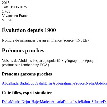
2015
Total 1900-2025
1 705
Vivants en France
≈ 1 543
Évolution depuis
1900
Nombre de naissances par an en France (source : INSEE).
Prénoms proches
Voisins de
Abd
dans l'espace popularité × géographie × époque
(cosinus sur l'embedding PCA).
Prénoms garçons proches
Abdelkader
Badis
Eddy
Salah
Driss
Abderrahmane
Youcef
Nadir
Abdelka
Côté filles, esprit similaire
Delia
Monica
Nejma
Hajer
Mariem
Amaria
Donia
Jessie
Rahma
Sabrine
Da