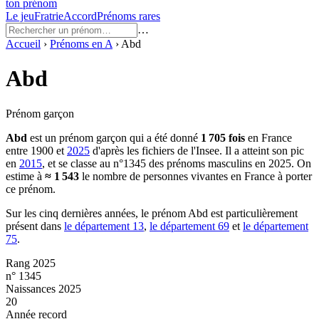
ton prénom
Le jeu
Fratrie
Accord
Prénoms rares
…
Accueil
›
Prénoms en
A
›
Abd
Abd
Prénom garçon
Abd
est un prénom
garçon
qui a été donné
1 705
fois
en France
entre
1900
et
2025
d'après les fichiers de l'Insee. Il a atteint son pic
en
2015
, et se classe au n°1345 des prénoms masculins en 2025.
On
estime à
≈
1 543
le nombre de personnes vivantes en France à porter
ce prénom.
Sur les cinq dernières années, le prénom
Abd
est particulièrement
présent dans
le département
13
,
le département
69
et
le département
75
.
Rang 2025
n° 1345
Naissances 2025
20
Année record