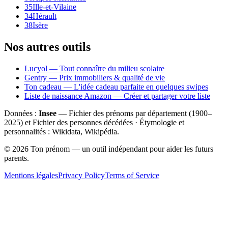
35
Ille-et-Vilaine
34
Hérault
38
Isère
Nos autres outils
Lucyol — Tout connaître du milieu scolaire
Gentry — Prix immobiliers & qualité de vie
Ton cadeau — L'idée cadeau parfaite en quelques swipes
Liste de naissance Amazon — Créer et partager votre liste
Données :
Insee
— Fichier des prénoms par département (1900–
2025
) et Fichier des personnes décédées · Étymologie et
personnalités : Wikidata, Wikipédia.
©
2026
Ton prénom — un outil indépendant pour aider les futurs
parents.
Mentions légales
Privacy Policy
Terms of Service