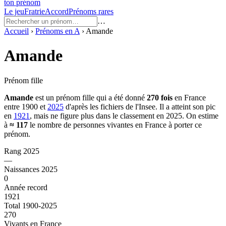
ton prénom
Le jeu
Fratrie
Accord
Prénoms rares
…
Accueil
›
Prénoms en
A
›
Amande
Amande
Prénom fille
Amande
est un prénom
fille
qui a été donné
270
fois
en France
entre
1900
et
2025
d'après les fichiers de l'Insee. Il a atteint son pic
en
1921
, mais ne figure plus dans le classement en 2025.
On estime
à
≈
117
le nombre de personnes vivantes en France à porter ce
prénom.
Rang 2025
—
Naissances 2025
0
Année record
1921
Total 1900-2025
270
Vivants en France