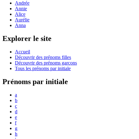
Andrée
Annie
Alice
Aurélie
Anna
Explorer le site
Accueil
Découvrir des prénoms filles
Découvrir des prénoms garçons
Tous les prénoms par initiale
Prénoms par initiale
a
b
c
d
e
f
g
h