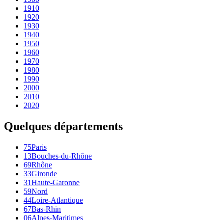
1910
1920
1930
1940
1950
1960
1970
1980
1990
2000
2010
2020
Quelques départements
75
Paris
13
Bouches-du-Rhône
69
Rhône
33
Gironde
31
Haute-Garonne
59
Nord
44
Loire-Atlantique
67
Bas-Rhin
06
Alpes-Maritimes