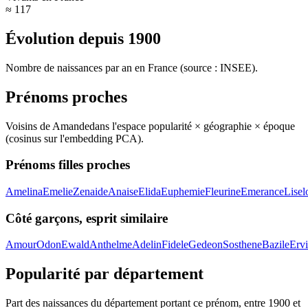
≈ 117
Évolution depuis
1900
Nombre de naissances par an en France (source : INSEE).
Prénoms proches
Voisins de
Amande
dans l'espace popularité × géographie × époque
(cosinus sur l'embedding PCA).
Prénoms filles proches
Amelina
Emelie
Zenaide
Anaise
Elida
Euphemie
Fleurine
Emerance
Lisel
Côté garçons, esprit similaire
Amour
Odon
Ewald
Anthelme
Adelin
Fidele
Gedeon
Sosthene
Bazile
Erv
Popularité par département
Part des naissances du département portant ce prénom, entre
1900
et