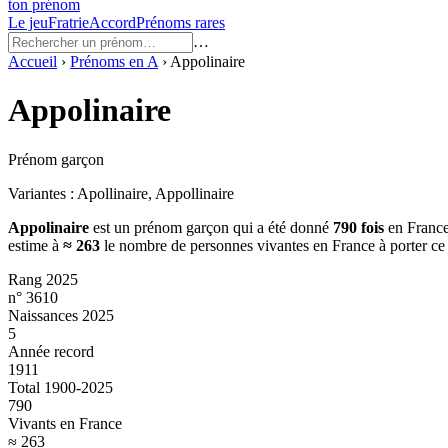
ton prénom
Le jeu
Fratrie
Accord
Prénoms rares
…
Accueil
›
Prénoms en
A
›
Appolinaire
Appolinaire
Prénom garçon
Variantes :
Apollinaire, Appollinaire
Appolinaire
est un prénom
garçon
qui a été donné
790
fois
en France
estime à
≈
263
le nombre de personnes vivantes en France à porter c
Rang 2025
n° 3610
Naissances 2025
5
Année record
1911
Total 1900-2025
790
Vivants en France
≈ 263