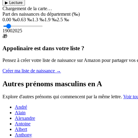
▶ Lecture
Chargement de la carte…
Part des naissances du département (‰)
0.00 ‰
0.63 ‰
1.3 ‰
1.9 ‰
2.5 ‰
1900
2025
🎁
Appolinaire
est dans votre liste ?
Pensez à créer votre liste de naissance sur Amazon pour partager vos en
Créer ma liste de naissance →
Autres prénoms
masculins
en
A
Explore d'autres prénoms qui commencent par la même lettre.
Voir to
André
Alain
Alexandre
Antoine
Albert
Anthony