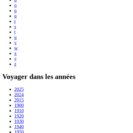
o
p
q
r
s
t
u
v
w
x
y
z
Voyager dans les années
2025
2024
2015
1900
1910
1920
1930
1940
1950