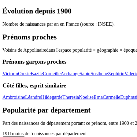
Évolution depuis
1900
Nombre de naissances par an en France (source : INSEE).
Prénoms proches
Voisins de
Appolinaire
dans l'espace popularité × géographie × époqu
Prénoms garçons proches
Victorin
Oreste
Bazile
Corneille
Archange
Sabin
Sosthene
Zephirin
Valeri
Côté filles, esprit similaire
Ambroisine
Léandre
Hildegarde
Theresia
Noelise
Erna
Carmelle
Euphras
Popularité par département
Part des naissances du département portant ce prénom, entre
1900
et
1911
moins de 5 naissances par département