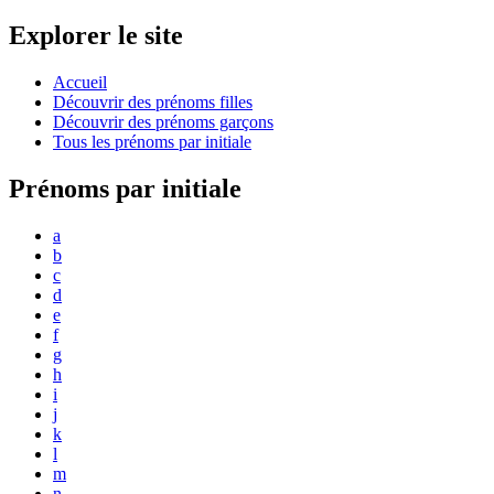
Explorer le site
Accueil
Découvrir des prénoms filles
Découvrir des prénoms garçons
Tous les prénoms par initiale
Prénoms par initiale
a
b
c
d
e
f
g
h
i
j
k
l
m
n