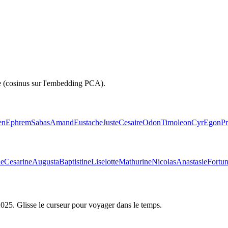
e (cosinus sur l'embedding PCA).
en
Ephrem
Sabas
Amand
Eustache
Juste
Cesaire
Odon
Timoleon
Cyr
Egon
P
ie
Cesarine
Augusta
Baptistine
Liselotte
Mathurine
Nicolas
Anastasie
Fortu
2025
. Glisse le curseur pour voyager dans le temps.