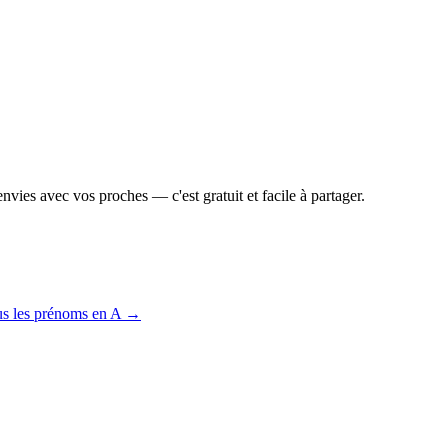
vies avec vos proches — c'est gratuit et facile à partager.
us les prénoms en
A
→