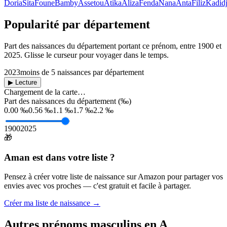
Doria
Sita
Foune
Bamby
Assetou
Atika
Aliza
Fenda
Nana
Anta
Filiz
Kadidj
Popularité par département
Part des naissances du département portant ce prénom, entre
1900
et
2025
. Glisse le curseur pour voyager dans le temps.
2023
moins de 5 naissances par département
▶ Lecture
Chargement de la carte…
Part des naissances du département (‰)
0.00 ‰
0.56 ‰
1.1 ‰
1.7 ‰
2.2 ‰
1900
2025
🎁
Aman
est dans votre liste ?
Pensez à créer votre liste de naissance sur Amazon pour partager vos
envies avec vos proches — c'est gratuit et facile à partager.
Créer ma liste de naissance →
Autres prénoms
masculins
en
A