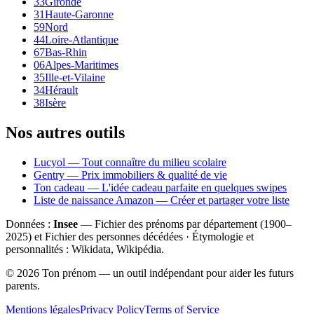
33
Gironde
31
Haute-Garonne
59
Nord
44
Loire-Atlantique
67
Bas-Rhin
06
Alpes-Maritimes
35
Ille-et-Vilaine
34
Hérault
38
Isère
Nos autres outils
Lucyol — Tout connaître du milieu scolaire
Gentry — Prix immobiliers & qualité de vie
Ton cadeau — L'idée cadeau parfaite en quelques swipes
Liste de naissance Amazon — Créer et partager votre liste
Données :
Insee
— Fichier des prénoms par département (1900–
2025
) et Fichier des personnes décédées · Étymologie et
personnalités : Wikidata, Wikipédia.
©
2026
Ton prénom — un outil indépendant pour aider les futurs
parents.
Mentions légales
Privacy Policy
Terms of Service