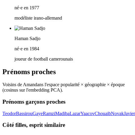
né·e en 1977
modéliste irano-allemand
Haman Sadjo
né·e en 1984
joueur de football camerounais
Prénoms proches
Voisins de
Aman
dans l'espace popularité × géographie × époque
(cosinus sur l'embedding PCA).
Prénoms garçons proches
Teodor
Bassirou
Gaye
Ramzi
Madiba
Lazar
Yaacov
Chouaib
Novak
Javier
Côté filles, esprit similaire