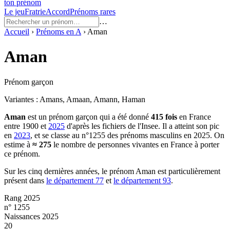
ton prénom
Le jeu
Fratrie
Accord
Prénoms rares
…
Accueil
›
Prénoms en
A
›
Aman
Aman
Prénom garçon
Variantes :
Amans, Amaan, Amann, Haman
Aman
est un prénom
garçon
qui a été donné
415
fois
en France
entre
1900
et
2025
d'après les fichiers de l'Insee. Il a atteint son pic
en
2023
, et se classe au n°1255 des prénoms masculins en 2025.
On
estime à
≈
275
le nombre de personnes vivantes en France à porter
ce prénom.
Sur les cinq dernières années, le prénom
Aman
est particulièrement
présent dans
le département
77
et
le département
93
.
Rang 2025
n° 1255
Naissances 2025
20