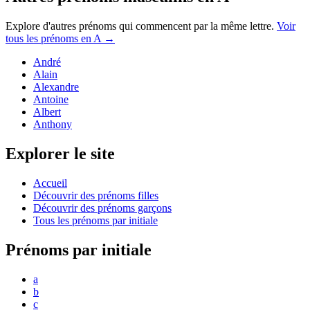
Explore d'autres prénoms qui commencent par la même lettre.
Voir
tous les prénoms en
A
→
André
Alain
Alexandre
Antoine
Albert
Anthony
Explorer le site
Accueil
Découvrir des prénoms filles
Découvrir des prénoms garçons
Tous les prénoms par initiale
Prénoms par initiale
a
b
c