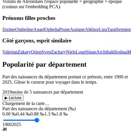
Voisins de
Alexie
dans l'espace popularité × géographie × époque
(cosinus sur l'embedding PCA).
Prénoms filles proches
Sixtine
Ombeline
Anael
Ophelia
Prune
Auriane
Aliénor
Liza
Tara
Hermio
Côté garçons, esprit similaire
Valerian
Zakary
Orion
Sven
Zachary
Niels
Loup
Sinan
Archibald
Joshua
M
Popularité par département
Part des naissances du département portant ce prénom, entre
1900
et
2025
. Glisse le curseur pour voyager dans le temps.
2019
moins de 5 naissances par département
▶ Lecture
Chargement de la carte…
Part des naissances du département (‰)
0.00 ‰
0.44 ‰
0.88 ‰
1.3 ‰
1.8 ‰
1900
2025
🎁