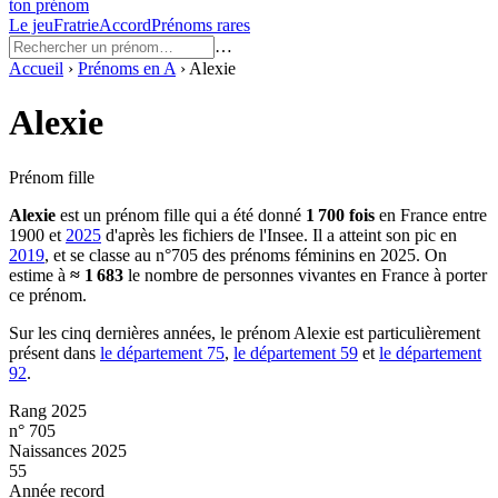
ton prénom
Le jeu
Fratrie
Accord
Prénoms rares
…
Accueil
›
Prénoms en
A
›
Alexie
Alexie
Prénom fille
Alexie
est un prénom
fille
qui a été donné
1 700
fois
en France entre
1900
et
2025
d'après les fichiers de l'Insee. Il a atteint son pic en
2019
, et se classe au n°705 des prénoms féminins en 2025.
On
estime à
≈
1 683
le nombre de personnes vivantes en France à porter
ce prénom.
Sur les cinq dernières années, le prénom
Alexie
est particulièrement
présent dans
le département
75
,
le département
59
et
le département
92
.
Rang 2025
n° 705
Naissances 2025
55
Année record