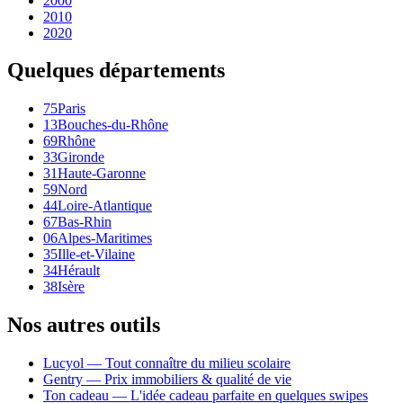
2000
2010
2020
Quelques départements
75
Paris
13
Bouches-du-Rhône
69
Rhône
33
Gironde
31
Haute-Garonne
59
Nord
44
Loire-Atlantique
67
Bas-Rhin
06
Alpes-Maritimes
35
Ille-et-Vilaine
34
Hérault
38
Isère
Nos autres outils
Lucyol — Tout connaître du milieu scolaire
Gentry — Prix immobiliers & qualité de vie
Ton cadeau — L'idée cadeau parfaite en quelques swipes