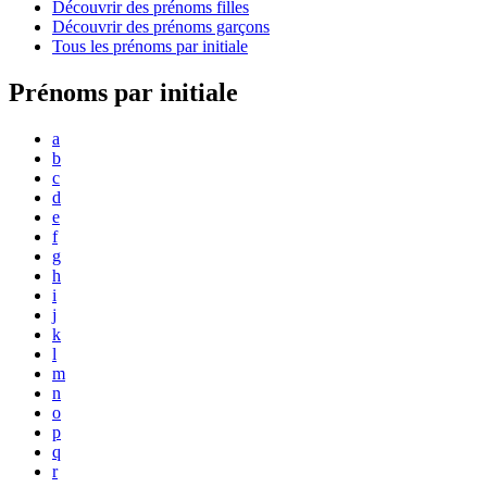
Découvrir des prénoms filles
Découvrir des prénoms garçons
Tous les prénoms par initiale
Prénoms par initiale
a
b
c
d
e
f
g
h
i
j
k
l
m
n
o
p
q
r