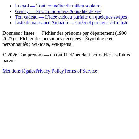
Lucyol — Tout connaître du milieu scolaire
Gentry — Prix immobiliers & qualité de vie
Ton cadeau — L'idée cadeau parfaite en quelques swipes
Liste de naissance Amazon — Créer et partager votre liste
Données :
Insee
— Fichier des prénoms par département (1900–
2025
) et Fichier des personnes décédées · Étymologie et
personnalités : Wikidata, Wikipédia.
©
2026
Ton prénom — un outil indépendant pour aider les futurs
parents.
Mentions légales
Privacy Policy
Terms of Service