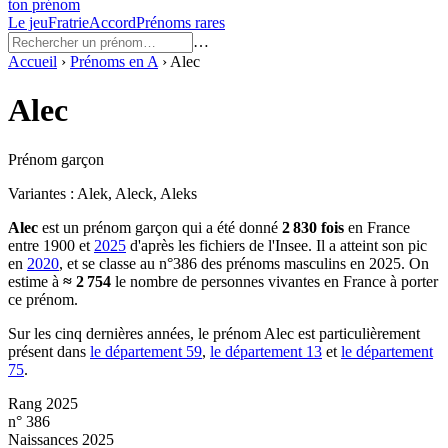
ton prénom
Le jeu
Fratrie
Accord
Prénoms rares
…
Accueil
›
Prénoms en
A
›
Alec
Alec
Prénom garçon
Variantes :
Alek, Aleck, Aleks
Alec
est un prénom
garçon
qui a été donné
2 830
fois
en France
entre
1900
et
2025
d'après les fichiers de l'Insee. Il a atteint son pic
en
2020
, et se classe au n°386 des prénoms masculins en 2025.
On
estime à
≈
2 754
le nombre de personnes vivantes en France à porter
ce prénom.
Sur les cinq dernières années, le prénom
Alec
est particulièrement
présent dans
le département
59
,
le département
13
et
le département
75
.
Rang 2025
n° 386
Naissances 2025