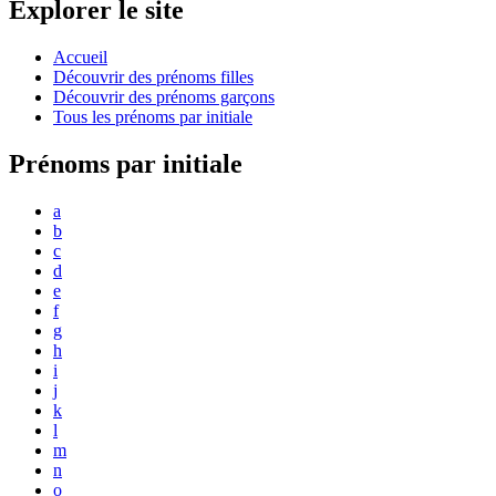
Explorer le site
Accueil
Découvrir des prénoms filles
Découvrir des prénoms garçons
Tous les prénoms par initiale
Prénoms par initiale
a
b
c
d
e
f
g
h
i
j
k
l
m
n
o