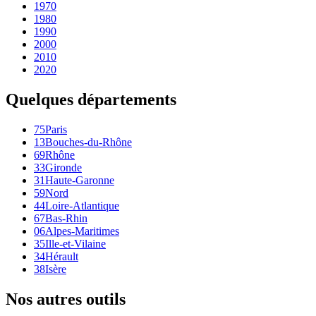
1970
1980
1990
2000
2010
2020
Quelques départements
75
Paris
13
Bouches-du-Rhône
69
Rhône
33
Gironde
31
Haute-Garonne
59
Nord
44
Loire-Atlantique
67
Bas-Rhin
06
Alpes-Maritimes
35
Ille-et-Vilaine
34
Hérault
38
Isère
Nos autres outils