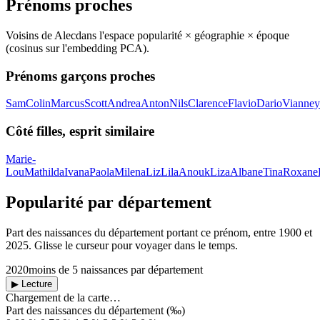
Prénoms proches
Voisins de
Alec
dans l'espace popularité × géographie × époque
(cosinus sur l'embedding PCA).
Prénoms garçons proches
Sam
Colin
Marcus
Scott
Andrea
Anton
Nils
Clarence
Flavio
Dario
Vianney
Côté filles, esprit similaire
Marie-
Lou
Mathilda
Ivana
Paola
Milena
Liz
Lila
Anouk
Liza
Albane
Tina
Roxane
Popularité par département
Part des naissances du département portant ce prénom, entre
1900
et
2025
. Glisse le curseur pour voyager dans le temps.
2020
moins de 5 naissances par département
▶ Lecture
Chargement de la carte…
Part des naissances du département (‰)