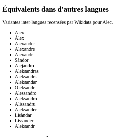
Équivalents dans d'autres langues
Variantes inter-langues recensées par Wikidata pour
Alec
.
Alex
Àlex
Alexander
Alexandre
Alexandr
Sándor
Alejandro
Aleksandras
Aleksandrs
Aleksandar
Oleksandr
Alessandro
Aleksandro
Alissandru
Aleksander
Lisàndar
Lissander
Aleksandr