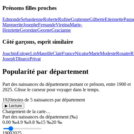
Prénoms filles proches
Edmonde
Sebastienne
Roberte
Rufine
Gratienne
Gilberte
Etiennette
Paque
Marguerite
Josephe
Fernande
Virgina
Marie-
Henriette
Georgine
George
Gracianne
Côté garçons, esprit similaire
Joachin
Euloge
Lin
Maurille
Clair
France
Nicaise
Marie
Modeste
Rosaire
R
Joseph
Tiburce
Privat
Popularité par département
Part des naissances du département portant ce prénom, entre
1900
et
2025
. Glisse le curseur pour voyager dans le temps.
1920
moins de 5 naissances par département
▶ Lecture
Chargement de la carte…
Part des naissances du département (‰)
0.00 ‰
4.9 ‰
9.8 ‰
15 ‰
20 ‰
1900
2025