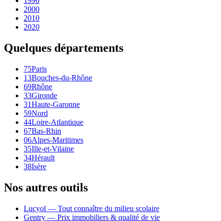
1990
2000
2010
2020
Quelques départements
75
Paris
13
Bouches-du-Rhône
69
Rhône
33
Gironde
31
Haute-Garonne
59
Nord
44
Loire-Atlantique
67
Bas-Rhin
06
Alpes-Maritimes
35
Ille-et-Vilaine
34
Hérault
38
Isère
Nos autres outils
Lucyol — Tout connaître du milieu scolaire
Gentry — Prix immobiliers & qualité de vie