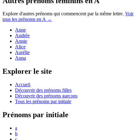
Autres prénoms
féminins
en
A
Explore d'autres prénoms qui commencent par la même lettre.
Voir
tous les prénoms en
A
→
Anne
Andrée
Annie
Alice
Aurélie
Anna
Explorer le site
Accueil
Découvrir des prénoms filles
Découvrir des prénoms garçons
Tous les prénoms par initiale
Prénoms par initiale
a
b
c