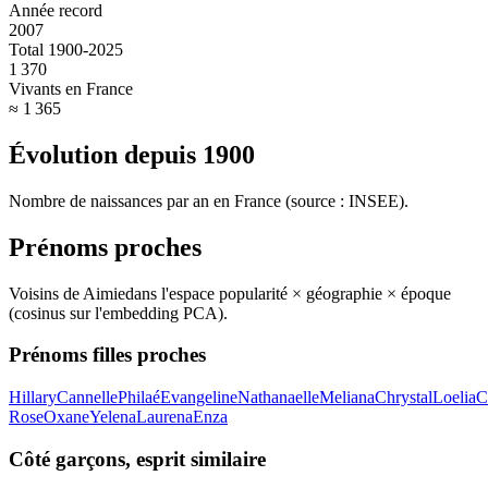
Année record
2007
Total 1900-2025
1 370
Vivants en France
≈ 1 365
Évolution depuis
1900
Nombre de naissances par an en France (source : INSEE).
Prénoms proches
Voisins de
Aimie
dans l'espace popularité × géographie × époque
(cosinus sur l'embedding PCA).
Prénoms filles proches
Hillary
Cannelle
Philaé
Evangeline
Nathanaelle
Meliana
Chrystal
Loelia
C
Rose
Oxane
Yelena
Laurena
Enza
Côté garçons, esprit similaire