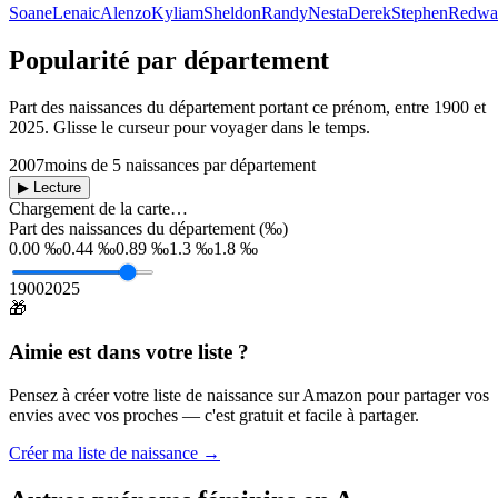
Soane
Lenaic
Alenzo
Kyliam
Sheldon
Randy
Nesta
Derek
Stephen
Redwa
Popularité par département
Part des naissances du département portant ce prénom, entre
1900
et
2025
. Glisse le curseur pour voyager dans le temps.
2007
moins de 5 naissances par département
▶ Lecture
Chargement de la carte…
Part des naissances du département (‰)
0.00 ‰
0.44 ‰
0.89 ‰
1.3 ‰
1.8 ‰
1900
2025
🎁
Aimie
est dans votre liste ?
Pensez à créer votre liste de naissance sur Amazon pour partager vos
envies avec vos proches — c'est gratuit et facile à partager.
Créer ma liste de naissance →