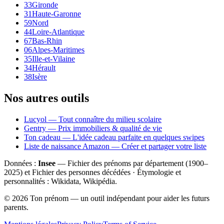
33
Gironde
31
Haute-Garonne
59
Nord
44
Loire-Atlantique
67
Bas-Rhin
06
Alpes-Maritimes
35
Ille-et-Vilaine
34
Hérault
38
Isère
Nos autres outils
Lucyol — Tout connaître du milieu scolaire
Gentry — Prix immobiliers & qualité de vie
Ton cadeau — L'idée cadeau parfaite en quelques swipes
Liste de naissance Amazon — Créer et partager votre liste
Données :
Insee
— Fichier des prénoms par département (1900–
2025
) et Fichier des personnes décédées · Étymologie et
personnalités : Wikidata, Wikipédia.
©
2026
Ton prénom — un outil indépendant pour aider les futurs
parents.