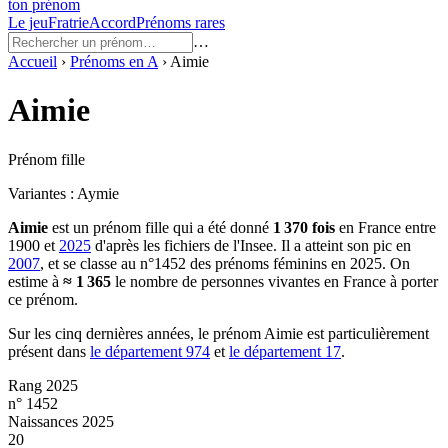
ton prénom
Le jeu
Fratrie
Accord
Prénoms rares
…
Accueil
›
Prénoms en
A
›
Aimie
Aimie
Prénom fille
Variantes :
Aymie
Aimie
est un prénom
fille
qui a été donné
1 370
fois
en France entre
1900
et
2025
d'après les fichiers de l'Insee. Il a atteint son pic en
2007
, et se classe au n°1452 des prénoms féminins en 2025.
On
estime à
≈
1 365
le nombre de personnes vivantes en France à porter
ce prénom.
Sur les cinq dernières années, le prénom
Aimie
est particulièrement
présent dans
le département
974
et
le département
17
.
Rang 2025
n° 1452
Naissances 2025
20