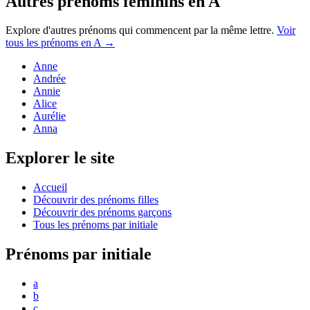
Autres prénoms
féminins
en
A
Explore d'autres prénoms qui commencent par la même lettre.
Voir
tous les prénoms en
A
→
Anne
Andrée
Annie
Alice
Aurélie
Anna
Explorer le site
Accueil
Découvrir des prénoms filles
Découvrir des prénoms garçons
Tous les prénoms par initiale
Prénoms par initiale
a
b
c