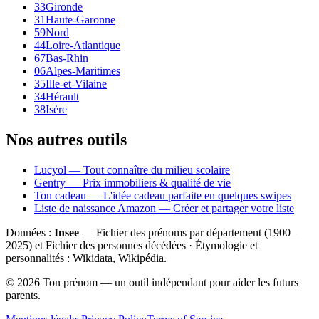
33
Gironde
31
Haute-Garonne
59
Nord
44
Loire-Atlantique
67
Bas-Rhin
06
Alpes-Maritimes
35
Ille-et-Vilaine
34
Hérault
38
Isère
Nos autres outils
Lucyol — Tout connaître du milieu scolaire
Gentry — Prix immobiliers & qualité de vie
Ton cadeau — L'idée cadeau parfaite en quelques swipes
Liste de naissance Amazon — Créer et partager votre liste
Données :
Insee
— Fichier des prénoms par département (1900–
2025
) et Fichier des personnes décédées · Étymologie et
personnalités : Wikidata, Wikipédia.
©
2026
Ton prénom — un outil indépendant pour aider les futurs
parents.