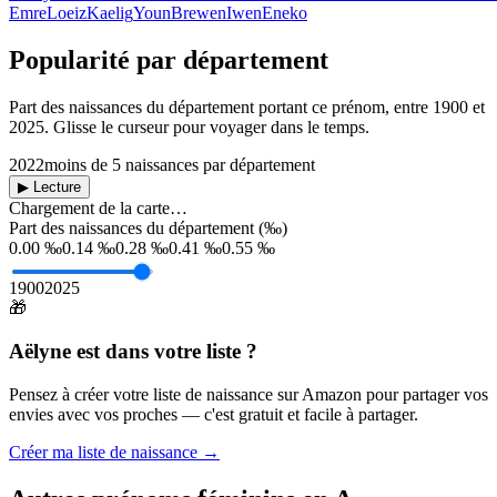
Emre
Loeiz
Kaelig
Youn
Brewen
Iwen
Eneko
Popularité par département
Part des naissances du département portant ce prénom, entre
1900
et
2025
. Glisse le curseur pour voyager dans le temps.
2022
moins de 5 naissances par département
▶ Lecture
Chargement de la carte…
Part des naissances du département (‰)
0.00 ‰
0.14 ‰
0.28 ‰
0.41 ‰
0.55 ‰
1900
2025
🎁
Aëlyne
est dans votre liste ?
Pensez à créer votre liste de naissance sur Amazon pour partager vos
envies avec vos proches — c'est gratuit et facile à partager.
Créer ma liste de naissance →