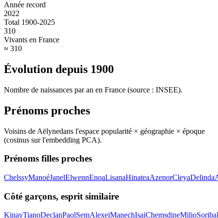
Année record
2022
Total 1900-2025
310
Vivants en France
≈ 310
Évolution depuis
1900
Nombre de naissances par an en France (source : INSEE).
Prénoms proches
Voisins de
Aëlyne
dans l'espace popularité × géographie × époque
(cosinus sur l'embedding PCA).
Prénoms filles proches
Chelssy
Manoé
Janel
Elwenn
Enoa
Lisana
Hinatea
Azenor
Cleya
Delinda
Côté garçons, esprit similaire
Kinay
Tiano
Declan
Paol
Sem
Alexei
Manech
Isai
Chemsdine
Milio
Soriba