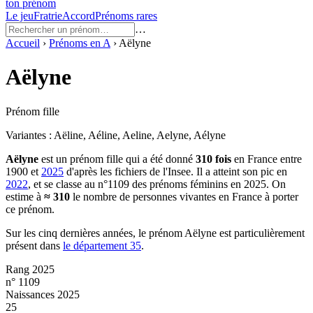
ton prénom
Le jeu
Fratrie
Accord
Prénoms rares
…
Accueil
›
Prénoms en
A
›
Aëlyne
Aëlyne
Prénom fille
Variantes :
Aëline, Aéline, Aeline, Aelyne, Aélyne
Aëlyne
est un prénom
fille
qui a été donné
310
fois
en France entre
1900
et
2025
d'après les fichiers de l'Insee. Il a atteint son pic en
2022
, et se classe au n°1109 des prénoms féminins en 2025.
On
estime à
≈
310
le nombre de personnes vivantes en France à porter
ce prénom.
Sur les cinq dernières années, le prénom
Aëlyne
est particulièrement
présent dans
le département
35
.
Rang 2025
n° 1109
Naissances 2025
25