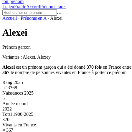
ton prénom
Le jeu
Fratrie
Accord
Prénoms rares
…
Accueil
›
Prénoms en
A
›
Alexei
Alexei
Prénom garçon
Variantes :
Alexeï, Alexey
Alexei
est un prénom
garçon
qui a été donné
370
fois
en France entre
367
le nombre de personnes vivantes en France à porter ce prénom.
Rang 2025
n° 3368
Naissances 2025
5
Année record
2022
Total 1900-2025
370
Vivants en France
≈ 367