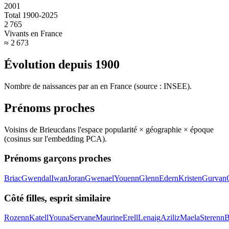
2001
Total 1900-2025
2 765
Vivants en France
≈ 2 673
Évolution depuis
1900
Nombre de naissances par an en France (source : INSEE).
Prénoms proches
Voisins de
Brieuc
dans l'espace popularité × géographie × époque
(cosinus sur l'embedding PCA).
Prénoms garçons proches
Briac
Gwendal
Iwan
Joran
Gwenael
Youenn
Glenn
Edern
Kristen
Gurvan
Côté filles, esprit similaire
Rozenn
Katell
Youna
Servane
Maurine
Erell
Lenaig
Aziliz
Maela
Sterenn
B