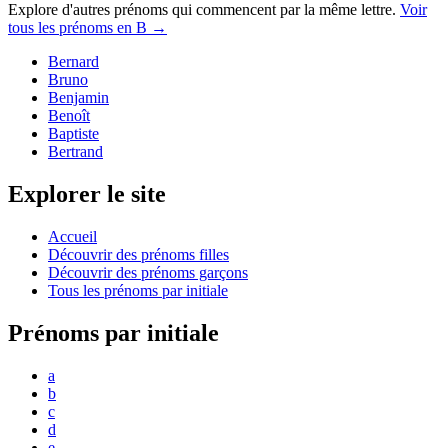
Explore d'autres prénoms qui commencent par la même lettre.
Voir
tous les prénoms en
B
→
Bernard
Bruno
Benjamin
Benoît
Baptiste
Bertrand
Explorer le site
Accueil
Découvrir des prénoms filles
Découvrir des prénoms garçons
Tous les prénoms par initiale
Prénoms par initiale
a
b
c
d
e