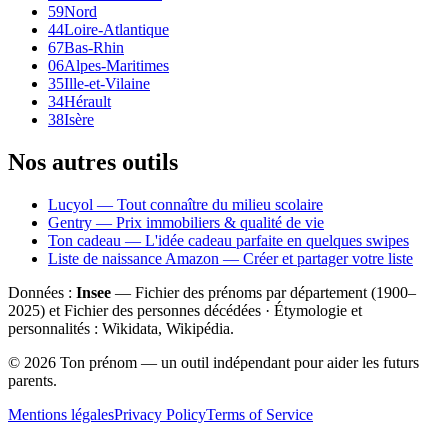
59
Nord
44
Loire-Atlantique
67
Bas-Rhin
06
Alpes-Maritimes
35
Ille-et-Vilaine
34
Hérault
38
Isère
Nos autres outils
Lucyol — Tout connaître du milieu scolaire
Gentry — Prix immobiliers & qualité de vie
Ton cadeau — L'idée cadeau parfaite en quelques swipes
Liste de naissance Amazon — Créer et partager votre liste
Données :
Insee
— Fichier des prénoms par département (1900–
2025
) et Fichier des personnes décédées · Étymologie et
personnalités : Wikidata, Wikipédia.
©
2026
Ton prénom — un outil indépendant pour aider les futurs
parents.
Mentions légales
Privacy Policy
Terms of Service