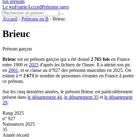
ton prénom
Le jeu
Fratrie
Accord
Prénoms rares
…
Accueil
›
Prénoms en
B
›
Brieuc
Brieuc
Prénom garçon
Brieuc
est un prénom
garçon
qui a été donné
2 765
fois
en France
entre
1900
et
2025
d'après les fichiers de l'Insee. Il a atteint son pic
en
2001
, et se classe au n°927 des prénoms masculins en 2025.
On
estime à
≈
2 673
le nombre de personnes vivantes en France à porter
ce prénom.
Sur les cinq dernières années, le prénom
Brieuc
est particulièrement
présent dans
le département
44
,
le département
35
et
le département
29
.
Rang 2025
n° 927
Naissances 2025
35
Année record