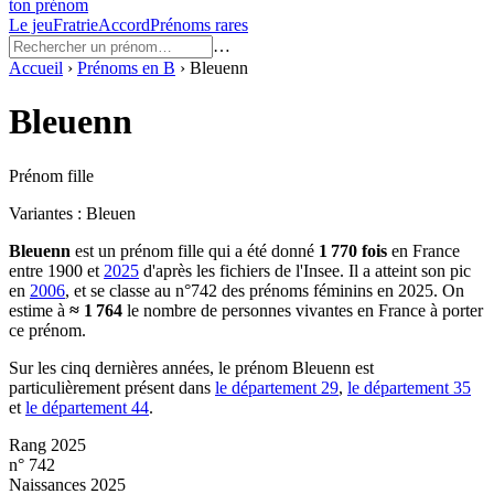
ton prénom
Le jeu
Fratrie
Accord
Prénoms rares
…
Accueil
›
Prénoms en
B
›
Bleuenn
Bleuenn
Prénom fille
Variantes :
Bleuen
Bleuenn
est un prénom
fille
qui a été donné
1 770
fois
en France
entre
1900
et
2025
d'après les fichiers de l'Insee. Il a atteint son pic
en
2006
, et se classe au n°742 des prénoms féminins en 2025.
On
estime à
≈
1 764
le nombre de personnes vivantes en France à porter
ce prénom.
Sur les cinq dernières années, le prénom
Bleuenn
est
particulièrement présent dans
le département
29
,
le département
35
et
le département
44
.
Rang 2025
n° 742
Naissances 2025