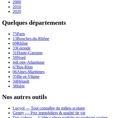
2000
2010
2020
Quelques départements
75
Paris
13
Bouches-du-Rhône
69
Rhône
33
Gironde
31
Haute-Garonne
59
Nord
44
Loire-Atlantique
67
Bas-Rhin
06
Alpes-Maritimes
35
Ille-et-Vilaine
34
Hérault
38
Isère
Nos autres outils
Lucyol — Tout connaître du milieu scolaire
Gentry — Prix immobiliers & qualité de vie
Ton cadeau — L'idée cadeau parfaite en quelques swipes