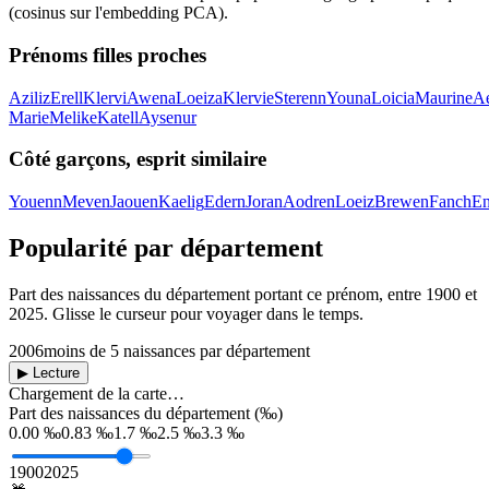
(cosinus sur l'embedding PCA).
Prénoms filles proches
Aziliz
Erell
Klervi
Awena
Loeiza
Klervie
Sterenn
Youna
Loicia
Maurine
Ae
Marie
Melike
Katell
Aysenur
Côté garçons, esprit similaire
Youenn
Meven
Jaouen
Kaelig
Edern
Joran
Aodren
Loeiz
Brewen
Fanch
E
Popularité par département
Part des naissances du département portant ce prénom, entre
1900
et
2025
. Glisse le curseur pour voyager dans le temps.
2006
moins de 5 naissances par département
▶ Lecture
Chargement de la carte…
Part des naissances du département (‰)
0.00 ‰
0.83 ‰
1.7 ‰
2.5 ‰
3.3 ‰
1900
2025